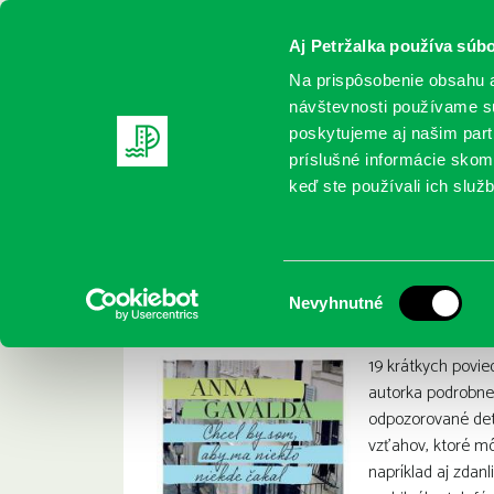
Aj Petržalka používa súbo
Na prispôsobenie obsahu a
návštevnosti používame sú
poskytujeme aj našim partn
REGISTRUJTE SA
ONLINE KATALÓ
príslušné informácie skomb
keď ste používali ich služb
Domov
Nové knihy
Anna Gavalda: Chcel by som, aby m
Anna Gavalda: Chce
:
Výber
Nevyhnutné
súhlasu
19 krátkych povie
autorka podrobne
odpozorované det
vzťahov, ktoré mô
napríklad aj zdan