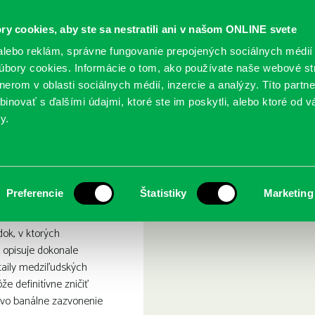
ry cookies, aby ste sa nestratili ani v našom ONLINE svete
lebo reklám, správne fungovanie prepojených sociálnych médií
bory cookies. Informácie o tom, ako používate naše webové st
erom v oblasti sociálnych médií, inzercie a analýzy. Títo partn
GY
SLUŽBY
PODUJATIA
POBOČKY
O KNIŽ
inovať s ďalšími údajmi, ktoré ste im poskytli, alebo ktoré od vá
y.
a niekto niekde čakal
l by som, aby ma niekto n
Preferencie
Štatistiky
Marketing
dok, v ktorých
 opisuje dokonale
aily medziľudských
že definitívne zničiť
livo banálne zazvonenie