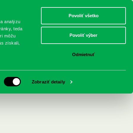
DETI
MLÁDEŽ
DOSPELÍ
Povoliť všetko
 a analýzu
ránky, teda
Povoliť výber
eri môžu
NICI
FEDINOVA
KONTAKTY
s získali,
Odmietnuť
iekde čakal
Zobraziť detaily