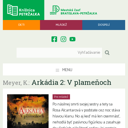
DETI
MLÁDEŽ
DOSPELÍ
MENU
Arkádia 2: V plameňoch
Meyer, K.:
Pre mládež
Po násilnej smrti svojej sestry a tety sa
Rosa Alcantarová v podstate cez noc stáva
hlavou klanu. No aj keď má len osemnásť,
nehodlá byť pasívnou figúrkou a zasahuje