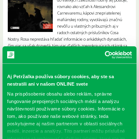
do všetkých záležitostí rodiny. Jej postoje,
rovnako ako vzťah k Alessandrovi
Carnevaremu, kápovi znepriatelenej
mafiánskej rodiny, vyvolávajú značnú
nevôľu u vlastných príbuzných aj v
radoch ostatných príslušníkov Cosa
Nostry. Rosa neprestáva hľadať informácie o arkádskych dynastiách,
čím viac sa však dozvedá, tým viac ďalších znepokojujúcich otázok sa
pred ňou vynára.
Aj Petržalka používa súbory cookies, aby ste sa
nestratili ani v našom ONLINE svete
Na prispôsobenie obsahu alebo reklám, správne
fungovanie prepojených sociálnych médií a analýzu
návštevnosti používame súbory cookies. Informácie o
tom, ako používate naše webové stránky, teda
poskytujeme aj našim partnerom v oblasti sociálnych
médií, inzercie a analýzy. Títo partneri môžu príslušné
informácie skombinovať s ďalšími údajmi, ktoré ste im