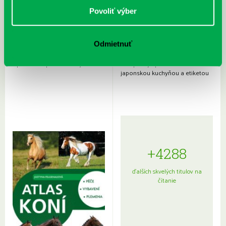
Povoliť výber
Odmietnuť
Rudź, Przemyslaw: Atlas hviezd:
Hardy, Paula: Japonsko na tanieri:
Sprievodca po hviezdnej oblohe
kompletný sprievodca
japonskou kuchyňou a etiketou
+4288
ďalších skvelých titulov na
čítanie