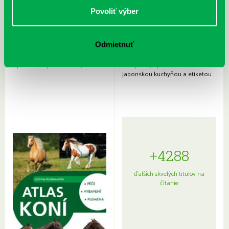
Povoliť výber
Odmietnuť
Rudź, Przemyslaw: Atlas hviezd:
Hardy, Paula: Japonsko na tanieri:
Sprievodca po hviezdnej oblohe
kompletný sprievodca
japonskou kuchyňou a etiketou
+4288
ďalších skvelých titulov na
čítanie