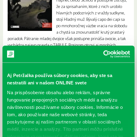
naprieč celou Sicíliou a postupne zisťujú,
že za sprisahaním, ktoré z nich urobilo
hlavných podozrivých z vraždy sudkyne,
stojí Hladný muž. Bývalý capo dei capi sa
po mnohoročnej väzbe vracia na slobodu
a chystá sa znovunastoliť krutý prastarý
poriadok. Pátranie mladej dvojice však postupne prináša ovocie, a tak
vychádza najavo pravda o TABULE, Rosinom otcovi aj mnohých
ďalších záhadách.
Aj Petržalka používa súbory cookies, aby ste sa
nestratili ani v našom ONLINE svete
Na prispôsobenie obsahu alebo reklám, správne
fungovanie prepojených sociálnych médií a analýzu
návštevnosti používame súbory cookies. Informácie o
tom, ako používate naše webové stránky, teda
poskytujeme aj našim partnerom v oblasti sociálnych
médií, inzercie a analýzy. Títo partneri môžu príslušné
informácie skombinovať s ďalšími údajmi, ktoré ste im