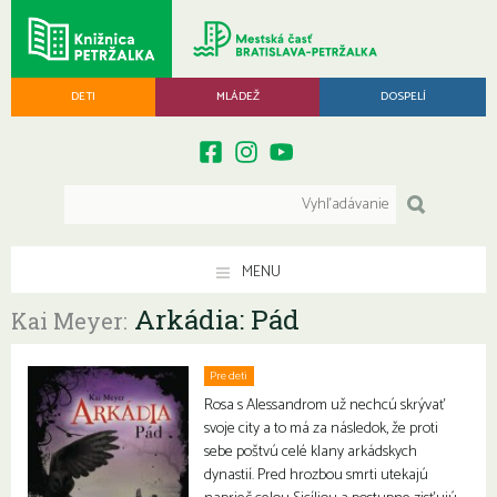
DETI
MLÁDEŽ
DOSPELÍ
MENU
Arkádia: Pád
Kai Meyer:
Pre deti
Rosa s Alessandrom už nechcú skrývať
svoje city a to má za následok, že proti
sebe poštvú celé klany arkádskych
dynastií. Pred hrozbou smrti utekajú