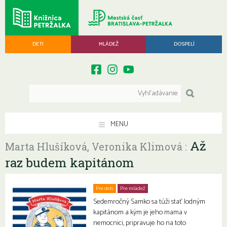
DETI
MLÁDEŽ
DOSPELÍ
MENU
Až
Marta Hlušíková, Veronika Klimová :
raz budem kapitánom
Pre deti
Pre mládež
Sedemročný Samko sa túži stať lodným
kapitánom a kým je jeho mama v
nemocnici, pripravuje ho na toto