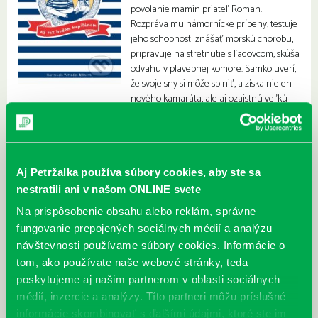
povolanie mamin priateľ Roman.
Rozpráva mu námornícke príbehy, testuje
jeho schopnosti znášať morskú chorobu,
pripravuje na stretnutie s ľadovcom, skúša
odvahu v plavebnej komore. Samko uverí,
že svoje sny si môže splniť, a získa nielen
nového kamaráta, ale aj ozajstnú veľkú
rodinu.
Aj Petržalka používa súbory cookies, aby ste sa
nestratili ani v našom ONLINE svete
Na prispôsobenie obsahu alebo reklám, správne
fungovanie prepojených sociálnych médií a analýzu
návštevnosti používame súbory cookies. Informácie o
tom, ako používate naše webové stránky, teda
poskytujeme aj našim partnerom v oblasti sociálnych
médií, inzercie a analýzy. Títo partneri môžu príslušné
informácie skombinovať s ďalšími údajmi, ktoré ste im