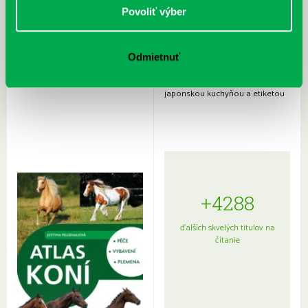
Povoliť výber
Odmietnuť
Rudź, Przemyslaw: Atlas hviezd:
Hardy, Paula: Japonsko na tanieri:
Sprievodca po hviezdnej oblohe
kompletný sprievodca
japonskou kuchyňou a etiketou
+4288
ďalších skvelých titulov na
čítanie