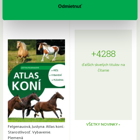
japonskou kuchyňou a etiketou
Odmietnuť
+4288
ďalších skvelých titulov na
čítanie
VŠETKY NOVINKY »
Felgenauová, Justyna: Atlas koní.:
Starostlivosť. Vybavenie.
Plemená