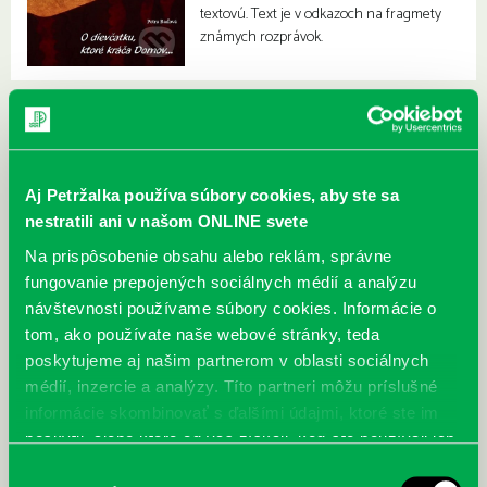
textovú. Text je v odkazoch na fragmety
známych rozprávok.
Aj Petržalka používa súbory cookies, aby ste sa
nestratili ani v našom ONLINE svete
Na prispôsobenie obsahu alebo reklám, správne
fungovanie prepojených sociálnych médií a analýzu
návštevnosti používame súbory cookies. Informácie o
tom, ako používate naše webové stránky, teda
poskytujeme aj našim partnerom v oblasti sociálnych
médií, inzercie a analýzy. Títo partneri môžu príslušné
informácie skombinovať s ďalšími údajmi, ktoré ste im
poskytli, alebo ktoré od vás získali, keď ste používali ich
služby.
Výber
McGrath, Andy: Tadej Pogačar:
Bárdy, Peter: Radičová