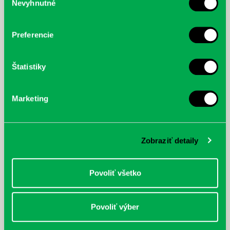
Nevyhnutné
súhlasu
Prvá biografia najväčšieho
cyklistu modernej doby:
nezastaviteľný
Preferencie
Štatistiky
Marketing
Zobraziť detaily
Povoliť všetko
Povoliť výber
Rudź, Przemyslaw: Atlas hviezd:
Hardy, Paula: Japonsko na tanieri:
Sprievodca po hviezdnej oblohe
kompletný sprievodca