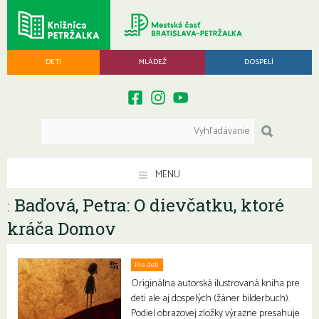
DETI
MLÁDEŽ
DOSPELÍ
MENU
Baďová, Petra: O dievčatku, ktoré
:
kráča Domov
Pre deti
Rodiny s deťmi
Originálna autorská ilustrovaná kniha pre
deti ale aj dospelých (žáner bilderbuch).
Podiel obrazovej zložky výrazne presahuje