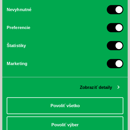
služby.
Výber
Nevyhnutné
súhlasu
McGrath, Andy: Tadej Pogačar:
Bárdy, Peter: Radičová
Prvá biografia najväčšieho
cyklistu modernej doby:
Preferencie
nezastaviteľný
Štatistiky
Marketing
Zobraziť detaily
Povoliť všetko
Povoliť výber