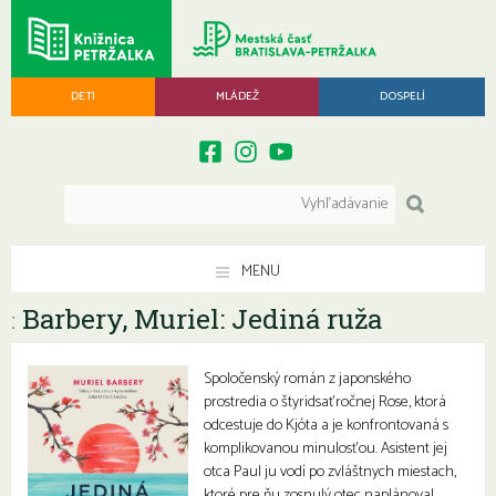
DETI
MLÁDEŽ
DOSPELÍ
MENU
Barbery, Muriel: Jediná ruža
:
Spoločenský román z japonského
prostredia o štyridsaťročnej Rose, ktorá
odcestuje do Kjóta a je konfrontovaná s
komplikovanou minulosťou. Asistent jej
otca Paul ju vodí po zvláštnych miestach,
ktoré pre ňu zosnulý otec naplánoval.