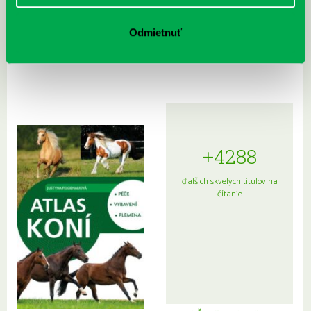
Rudź, Przemyslaw: Atlas hviezd:
Hardy, Paula: Japonsko na tanieri:
Sprievodca po hviezdnej oblohe
kompletný sprievodca
Odmietnuť
japonskou kuchyňou a etiketou
+4288
ďalších skvelých titulov na
čítanie