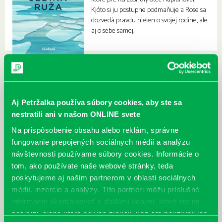
Kjóto si ju postupne podmaňuje a Rose sa
dozvedá pravdu nielen o svojej rodine, ale
aj o sebe samej.
Aj Petržalka používa súbory cookies, aby ste sa
nestratili ani v našom ONLINE svete
Na prispôsobenie obsahu alebo reklám, správne
fungovanie prepojených sociálnych médií a analýzu
návštevnosti používame súbory cookies. Informácie o
tom, ako používate naše webové stránky, teda
poskytujeme aj našim partnerom v oblasti sociálnych
médií, inzercie a analýzy. Títo partneri môžu príslušné
informácie skombinovať s ďalšími údajmi, ktoré ste im
poskytli, alebo ktoré od vás získali, keď ste používali ich