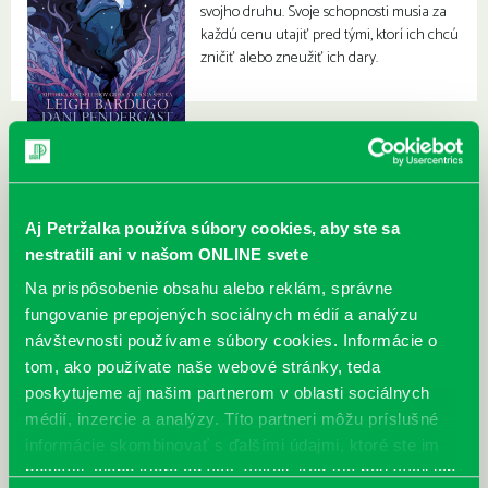
svojho druhu. Svoje schopnosti musia za
každú cenu utajiť pred tými, ktorí ich chcú
zničiť alebo zneužiť ich dary.
Aj Petržalka používa súbory cookies, aby ste sa
nestratili ani v našom ONLINE svete
Na prispôsobenie obsahu alebo reklám, správne
fungovanie prepojených sociálnych médií a analýzu
návštevnosti používame súbory cookies. Informácie o
tom, ako používate naše webové stránky, teda
poskytujeme aj našim partnerom v oblasti sociálnych
médií, inzercie a analýzy. Títo partneri môžu príslušné
informácie skombinovať s ďalšími údajmi, ktoré ste im
poskytli, alebo ktoré od vás získali, keď ste používali ich