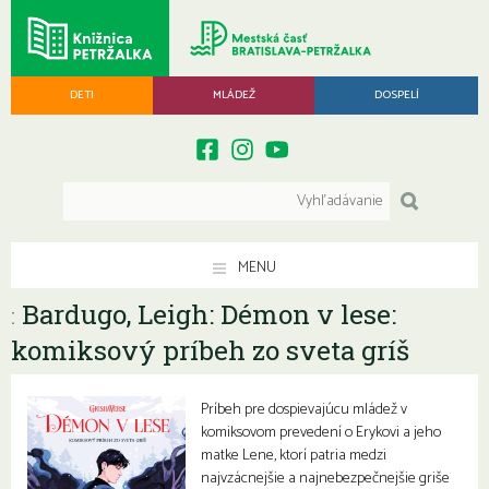
DETI
MLÁDEŽ
DOSPELÍ
MENU
Bardugo, Leigh: Démon v lese:
:
komiksový príbeh zo sveta gríš
Príbeh pre dospievajúcu mládež v
komiksovom prevedení o Erykovi a jeho
matke Lene, ktorí patria medzi
najvzácnejšie a najnebezpečnejšie griše