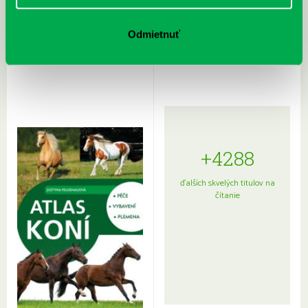
Rudź, Przemyslaw: Atlas hviezd:
Hardy, Paula: Japonsko na tanieri:
Odmietnuť
Sprievodca po hviezdnej oblohe
kompletný sprievodca
japonskou kuchyňou a etiketou
+4288
ďalších skvelých titulov na
čítanie