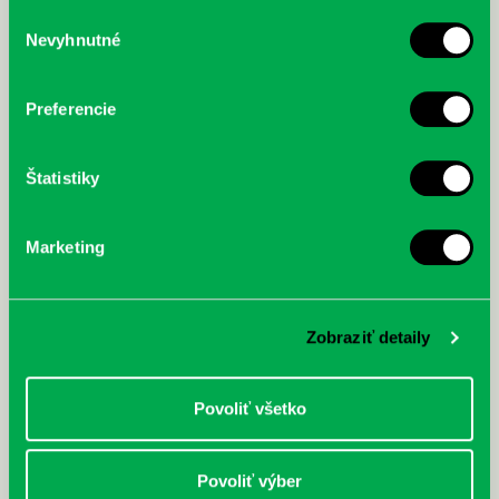
služby.
Výber
Nevyhnutné
súhlasu
McGrath, Andy: Tadej Pogačar:
Bárdy, Peter: Radičová
Prvá biografia najväčšieho
cyklistu modernej doby:
Preferencie
nezastaviteľný
Štatistiky
Marketing
Zobraziť detaily
Povoliť všetko
Povoliť výber