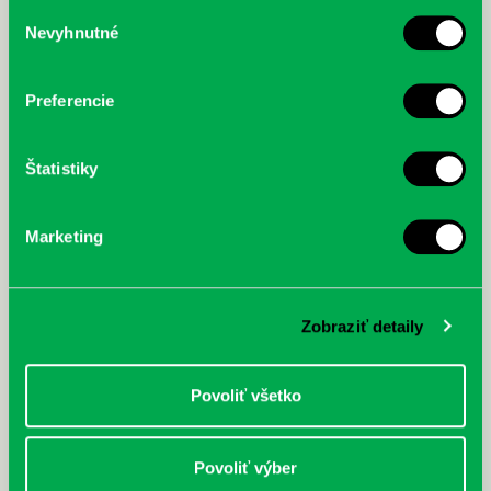
služby.
Výber
Nevyhnutné
súhlasu
McGrath, Andy: Tadej Pogačar:
Bárdy, Peter: Radičová
Prvá biografia najväčšieho
cyklistu modernej doby:
Preferencie
nezastaviteľný
Štatistiky
Marketing
Zobraziť detaily
Povoliť všetko
Povoliť výber