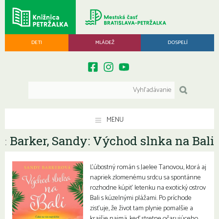
DETI
MLÁDEŽ
DOSPELÍ
MENU
Barker, Sandy: Východ slnka na Bali
:
Ľúbostný román s Jaelee Tanovou, ktorá aj
napriek zlomenému srdcu sa spontánne
rozhodne kúpiť letenku na exotický ostrov
Bali s kúzelnými plážami. Po príchode
zisťuje, že život tam plynie pomalšie a
krajšie najmä, keď stretne očarujúceho