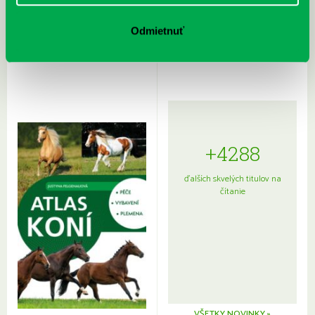
Rudź, Przemyslaw: Atlas hviezd:
Hardy, Paula: Japonsko na tanieri:
Sprievodca po hviezdnej oblohe
kompletný sprievodca
Odmietnuť
japonskou kuchyňou a etiketou
+4288
ďalších skvelých titulov na
čítanie
VŠETKY NOVINKY »