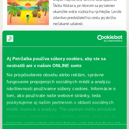
Škóta Alistaira, pri ktorom sa jej takmer
okamžite srdce rozbúcha rýchlejšie. Lenže
zdanlivo predvídateľnú cestu jej skrížia
nečakané udalosti.
Aj Petržalka používa súbory cookies, aby ste sa
nestratili ani v našom ONLINE svete
Na prispôsobenie obsahu alebo reklám, správne
fungovanie prepojených sociálnych médií a analýzu
návštevnosti používame súbory cookies. Informácie o
tom, ako používate naše webové stránky, teda
poskytujeme aj našim partnerom v oblasti sociálnych
médií, inzercie a analýzy. Títo partneri môžu príslušné
informácie skombinovať s ďalšími údajmi, ktoré ste im
poskytli, alebo ktoré od vás získali, keď ste používali ich