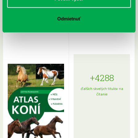
Rudź, Przemyslaw: Atlas hviezd:
Hardy, Paula: Japonsko na tanieri:
Odmietnuť
Sprievodca po hviezdnej oblohe
kompletný sprievodca
japonskou kuchyňou a etiketou
+4288
ďalších skvelých titulov na
čítanie