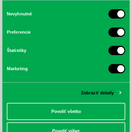
služby.
Výber
Nevyhnutné
súhlasu
McGrath, Andy: Tadej Pogačar:
Bárdy, Peter: Radičová
Prvá biografia najväčšieho
Preferencie
cyklistu modernej doby:
nezastaviteľný
Štatistiky
Marketing
Zobraziť detaily
Povoliť všetko
Povoliť výber