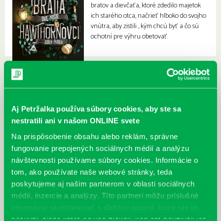
bratov a dievčaťa, ktoré zdedilo majetok
ich starého otca, načrieť hlboko do svojho
vnútra, aby zistili , kým chcú byť a čo sú
ochotní pre výhru obetovať.
Aj Petržalka používa súbory cookies, aby ste sa
nestratili ani v našom ONLINE svete
Na prispôsobenie obsahu alebo reklám, správne
fungovanie prepojených sociálnych médií a analýzu
návštevnosti používame súbory cookies. Informácie o
tom, ako používate naše webové stránky, teda
poskytujeme aj našim partnerom v oblasti sociálnych
médií, inzercie a analýzy. Títo partneri môžu príslušné
informácie skombinovať s ďalšími údajmi, ktoré ste im
poskytli, alebo ktoré od vás získali, keď ste používali ich