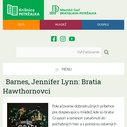
DETI
MLÁDEŽ
DOSPELÍ
MENU
Barnes, Jennifer Lynn: Bratia
:
Hawthornovci
Pokračovanie dobrodružných príbehov
pre dospievajúcu mládež, kde sú bratia
Grayson a Jameson zatiahnutí do
pochybných hier a s pomocou ostatných