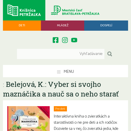
DETI
MLÁDEŽ
DOSPELÍ
MENU
Belejová, K.: Vyber si svojho
:
maznáčika a nauč sa o neho starať
Pre deti
Interaktívna kniha o zvieratkách a
starostlivosti o ne pre deti a ich rodičov.
Dozviete sa v nej, čo zvieratká jedia, kde