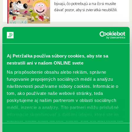
bývajú, čo potrebujú a na čo si musíte
dávať pozor, aby si zvieratká neublížili.
Aj Petržalka používa súbory cookies, aby ste sa
nestratili ani v našom ONLINE svete
Na prispôsobenie obsahu alebo reklám, správne
fungovanie prepojených sociálnych médií a analýzu
návštevnosti používame súbory cookies. Informácie o
tom, ako používate naše webové stránky, teda
poskytujeme aj našim partnerom v oblasti sociálnych
médií, inzercie a analýzy. Títo partneri môžu príslušné
informácie skombinovať s ďalšími údajmi, ktoré ste im
poskytli, alebo ktoré od vás získali, keď ste používali ich
služby.
Výber