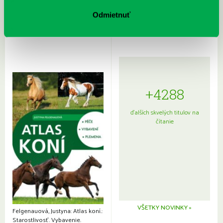
Sprievodca po hviezdnej oblohe
kompletný sprievodca
japonskou kuchyňou a etiketou
Odmietnuť
+4288
ďalších skvelých titulov na
čítanie
VŠETKY NOVINKY »
Felgenauová, Justyna: Atlas koní.:
Starostlivosť. Vybavenie.