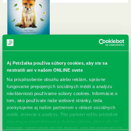
Aj Petržalka používa súbory cookies, aby ste sa
nestratili ani v našom ONLINE svete
Na prispôsobenie obsahu alebo reklám, správne
fungovanie prepojených sociálnych médií a analýzu
návštevnosti používame súbory cookies. Informácie o
tom, ako používate naše webové stránky, teda
poskytujeme aj našim partnerom v oblasti sociálnych
médií, inzercie a analýzy. Títo partneri môžu príslušné
informácie skombinovať s ďalšími údajmi, ktoré ste im
poskytli, alebo ktoré od vás získali, keď ste používali ich