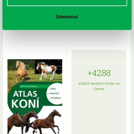
Rudź, Przemyslaw: Atlas hviezd:
Hardy, Paula: Japonsko na tanieri:
Odmietnuť
Sprievodca po hviezdnej oblohe
kompletný sprievodca
japonskou kuchyňou a etiketou
+4288
ďalších skvelých titulov na
čítanie