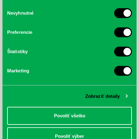
služby.
Výber
Nevyhnutné
súhlasu
McGrath, Andy: Tadej Pogačar:
Bárdy, Peter: Radičová
Prvá biografia najväčšieho
cyklistu modernej doby:
Preferencie
nezastaviteľný
Štatistiky
Marketing
Zobraziť detaily
Povoliť všetko
Povoliť výber