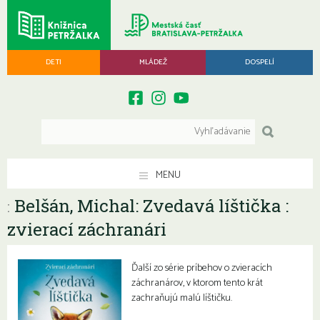
DETI
MLÁDEŽ
DOSPELÍ
MENU
Belšán, Michal: Zvedavá líštička :
:
zvierací záchranári
Ďalší zo série príbehov o zvieracích
záchranárov, v ktorom tento krát
zachraňujú malú líštičku.