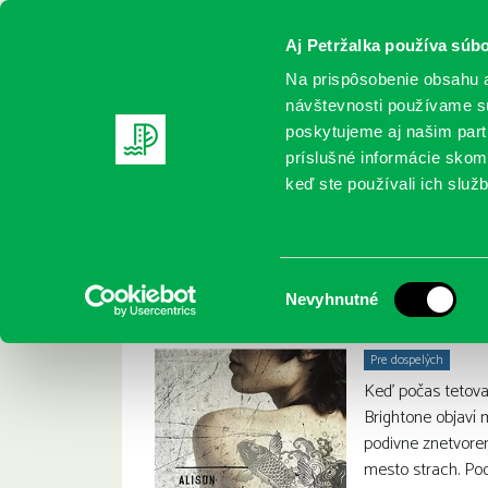
Aj Petržalka používa súbo
Na prispôsobenie obsahu a
návštevnosti používame sú
poskytujeme aj našim partn
REGISTRUJTE SA
ONLINE KATALÓ
príslušné informácie skomb
keď ste používali ich služb
Domov
Nové knihy
Belsham, A.: Tatérka
Belsham, A.: Tatér
:
Výber
Nevyhnutné
súhlasu
Pre dospelých
Keď počas tetova
Brightone objaví 
podivne znetvore
mesto strach. Pod