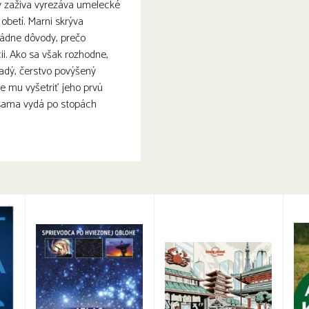
rý zaživa vyrezáva umelecké
h obetí. Marni skrýva
ádne dôvody, prečo
ii. Ako sa však rozhodne,
ladý, čerstvo povýšený
e mu vyšetriť jeho prvú
 sama vydá po stopách