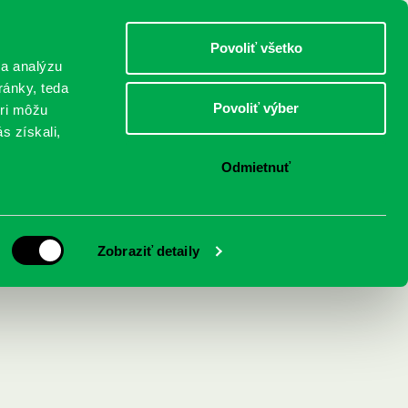
DETI
MLÁDEŽ
DOSPELÍ
Povoliť všetko
 a analýzu
ránky, teda
Povoliť výber
eri môžu
NICI
FEDINOVA
KONTAKTY
s získali,
Odmietnuť
Zobraziť detaily