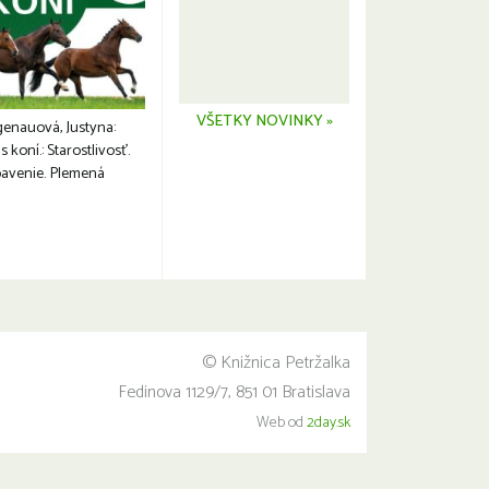
VŠETKY NOVINKY »
genauová, Justyna:
s koní.: Starostlivosť.
avenie. Plemená
© Knižnica Petržalka
Fedinova 1129/7, 851 01 Bratislava
Web od
2day.sk