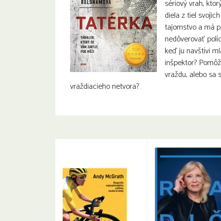
sériový vrah, kto
diela z tiel svojic
tajomstvo a má p
nedôverovať políc
keď ju navštívi m
inšpektor? Pomôž
vraždu, alebo sa
vraždiacieho netvora?