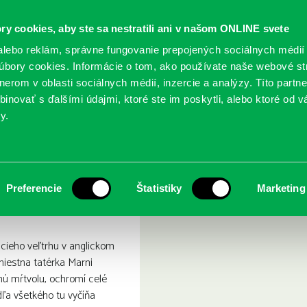
ry cookies, aby ste sa nestratili ani v našom ONLINE svete
lebo reklám, správne fungovanie prepojených sociálnych médií
bory cookies. Informácie o tom, ako používate naše webové st
erom v oblasti sociálnych médií, inzercie a analýzy. Títo partn
GY
SLUŽBY
PODUJATIA
POBOČKY
O KNIŽ
inovať s ďalšími údajmi, ktoré ste im poskytli, alebo ktoré od vá
y.
ka
Preferencie
Štatistiky
Marketing
cieho veľtrhu v anglickom
miestna tatérka Marni
nú mŕtvolu, ochromí celé
ľa všetkého tu vyčíňa