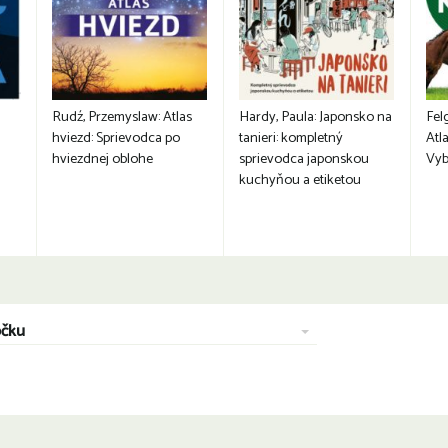
Rudź, Przemyslaw: Atlas
Hardy, Paula: Japonsko na
Fel
hviezd: Sprievodca po
tanieri: kompletný
Atla
hviezdnej oblohe
sprievodca japonskou
Vyb
kuchyňou a etiketou
očku