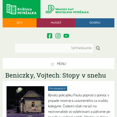
DETI
MLÁDEŽ
DOSPELÍ
MENU
Beniczky, Vojtech: Stopy v snehu
:
Pre dospelých
Bývalú policajtku Paulu poprosí o pomoc v
prípade novinára uväzneného za vraždu
kolegyne. Čoskoro však narazí na
nezrovnalosti vo vyšetrovaní a pátranie po