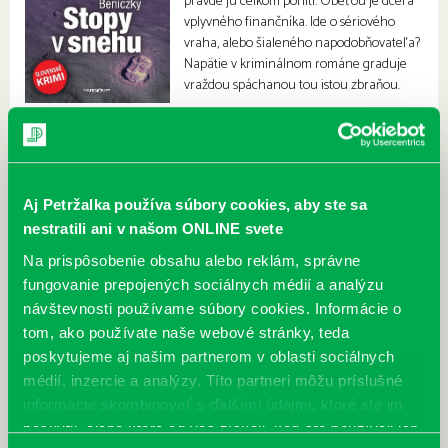
pravde ju celkom pohltí. Obeťou je dcéra
vplyvného finančníka. Ide o sériového
vraha, alebo šialeného napodobňovateľa?
Napätie v kriminálnom románe graduje
vraždou spáchanou tou istou zbraňou.
Aj Petržalka používa súbory cookies, aby ste sa
nestratili ani v našom ONLINE svete
Na prispôsobenie obsahu alebo reklám, správne
fungovanie prepojených sociálnych médií a analýzu
návštevnosti používame súbory cookies. Informácie o
tom, ako používate naše webové stránky, teda
poskytujeme aj našim partnerom v oblasti sociálnych
médií, inzercie a analýzy. Títo partneri môžu príslušné
informácie skombinovať s ďalšími údajmi, ktoré ste im
poskytli, alebo ktoré od vás získali, keď ste používali ich