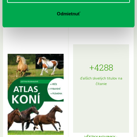
Rudź, Przemyslaw: Atlas hviezd:
Hardy, Paula: Japonsko na tanieri:
Sprievodca po hviezdnej oblohe
kompletný sprievodca
Odmietnuť
japonskou kuchyňou a etiketou
+4288
ďalších skvelých titulov na
čítanie