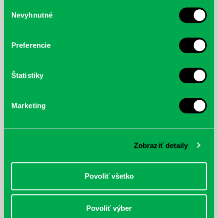
služby.
Výber
Nevyhnutné
súhlasu
McGrath, Andy: Tadej Pogačar:
Bárdy, Peter: Radičová
Prvá biografia najväčšieho
cyklistu modernej doby:
Preferencie
nezastaviteľný
Štatistiky
Marketing
Zobraziť detaily
Povoliť všetko
Povoliť výber