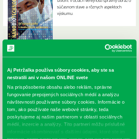
utvoriť v očiach verejnosti správny obraz o
súčasnom stave a rôznych aspektoch
výskumu.
Aj Petržalka používa súbory cookies, aby ste sa
nestratili ani v našom ONLINE svete
Na prispôsobenie obsahu alebo reklám, správne
fungovanie prepojených sociálnych médií a analýzu
návštevnosti používame súbory cookies. Informácie o
tom, ako používate naše webové stránky, teda
poskytujeme aj našim partnerom v oblasti sociálnych
médií, inzercie a analýzy. Títo partneri môžu príslušné
informácie skombinovať s ďalšími údajmi, ktoré ste im