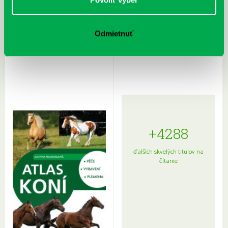
Odmietnuť
Rudź, Przemyslaw: Atlas hviezd:
Hardy, Paula: Japonsko na tanieri:
Sprievodca po hviezdnej oblohe
kompletný sprievodca
japonskou kuchyňou a etiketou
+4288
ďalších skvelých titulov na
čítanie