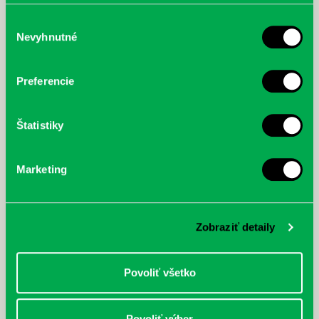
poskytli, alebo ktoré od vás získali, keď ste používali ich
služby.
Výber
Nevyhnutné
súhlasu
McGrath, Andy: Tadej Pogačar:
Bárdy, Peter: Radičová
Prvá biografia najväčšieho
Preferencie
cyklistu modernej doby:
nezastaviteľný
Štatistiky
Marketing
Zobraziť detaily
Povoliť všetko
Povoliť výber