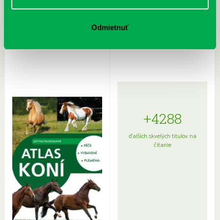
Rudź, Przemyslaw: Atlas hviezd:
Hardy, Paula: Japonsko na tanieri:
Odmietnuť
Sprievodca po hviezdnej oblohe
kompletný sprievodca
japonskou kuchyňou a etiketou
+4288
ďalších skvelých titulov na
čítanie