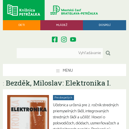
DETI
MLÁDEŽ
DOSPELÍ
MENU
Bezděk, Miloslav: Elektronika I.
:
Pre dospelých
Učebnica určená pre 2. ročník stredných
priemyselných škôl, integrovaných
stredných škôl a učilíšť. Hovorí o
polovodičoch, diódach, usmerňovačoch a