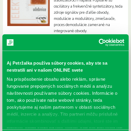
stabilizátoroch napätia. Popísané sú
oscilátory a frekvenčné syntetizátory, teda
zdroje signálov pre ďalšie obvody,
modulácie a modulátory, zmiešavače,
proces demodulácie zamerané na
integrované obvody.
Aj Petržalka používa súbory cookies, aby ste sa
nestratili ani v našom ONLINE svete
Na prispôsobenie obsahu alebo reklám, správne
fungovanie prepojených sociálnych médií a analýzu
návštevnosti používame súbory cookies. Informácie o
tom, ako používate naše webové stránky, teda
poskytujeme aj našim partnerom v oblasti sociálnych
médií, inzercie a analýzy. Títo partneri môžu príslušné
informácie skombinovať s ďalšími údajmi, ktoré ste im
poskytli, alebo ktoré od vás získali, keď ste používali ich