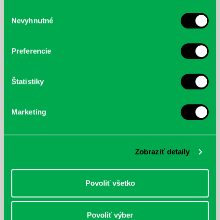
služby.
Výber
Nevyhnutné
súhlasu
McGrath, Andy: Tadej Pogačar:
Bárdy, Peter: Radičová
Prvá biografia najväčšieho
cyklistu modernej doby:
Preferencie
nezastaviteľný
Štatistiky
Marketing
Zobraziť detaily
Povoliť všetko
Povoliť výber