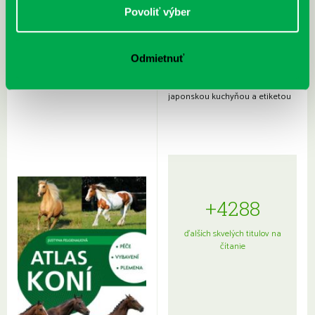
Povoliť výber
Odmietnuť
Rudź, Przemyslaw: Atlas hviezd:
Hardy, Paula: Japonsko na tanieri:
Sprievodca po hviezdnej oblohe
kompletný sprievodca
japonskou kuchyňou a etiketou
+4288
ďalších skvelých titulov na
čítanie