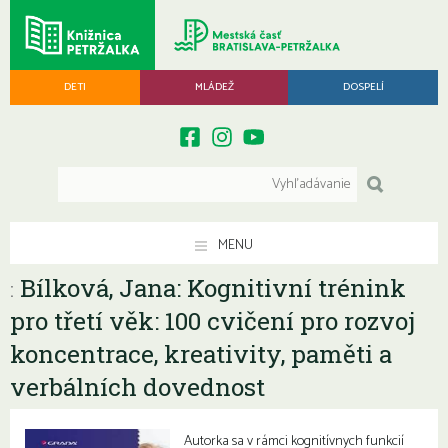
DETI
MLÁDEŽ
DOSPELÍ
MENU
Bílková, Jana: Kognitivní trénink
:
pro třetí věk: 100 cvičení pro rozvoj
koncentrace, kreativity, paměti a
verbálních dovednost
Autorka sa v rámci kognitívnych funkcií