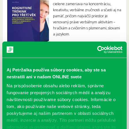
cielene zameriava na koncentráciu,
kreativitu, verbálne zručnosti a sčasti aj na
pamäť, pričom najväčší priestor je
venovaný práve verbálnym aktivitám –
hračkám a cvičením s písmenami, slovami
a jazykom.
Aj Petržalka používa súbory cookies, aby ste sa
nestratili ani v našom ONLINE svete
Na prispôsobenie obsahu alebo reklám, správne
fungovanie prepojených sociálnych médií a analýzu
návštevnosti používame súbory cookies. Informácie o
tom, ako používate naše webové stránky, teda
poskytujeme aj našim partnerom v oblasti sociálnych
médií, inzercie a analýzy. Títo partneri môžu príslušné
informácie skombinovať s ďalšími údajmi, ktoré ste im