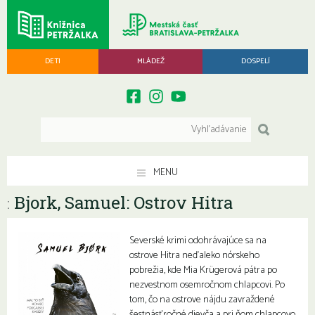
DETI
MLÁDEŽ
DOSPELÍ
MENU
Bjork, Samuel: Ostrov Hitra
:
Severské krimi odohrávajúce sa na
ostrove Hitra neďaleko nórskeho
pobrežia, kde Mia Krügerová pátra po
nezvestnom osemročnom chlapcovi. Po
tom, čo na ostrove nájdu zavraždené
šestnásťročné dievča a pri ňom chlapcovo