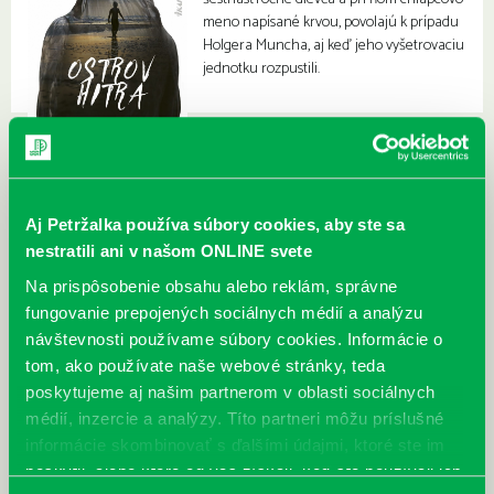
meno napísané krvou, povolajú k prípadu
Holgera Muncha, aj keď jeho vyšetrovaciu
jednotku rozpustili.
Aj Petržalka používa súbory cookies, aby ste sa
nestratili ani v našom ONLINE svete
Na prispôsobenie obsahu alebo reklám, správne
fungovanie prepojených sociálnych médií a analýzu
návštevnosti používame súbory cookies. Informácie o
tom, ako používate naše webové stránky, teda
poskytujeme aj našim partnerom v oblasti sociálnych
médií, inzercie a analýzy. Títo partneri môžu príslušné
informácie skombinovať s ďalšími údajmi, ktoré ste im
poskytli, alebo ktoré od vás získali, keď ste používali ich