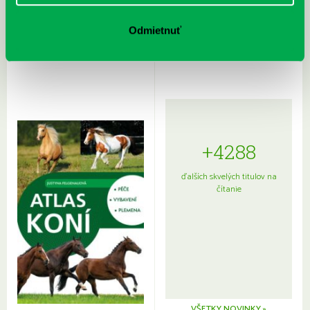
Rudź, Przemyslaw: Atlas hviezd:
Hardy, Paula: Japonsko na tanieri:
Sprievodca po hviezdnej oblohe
kompletný sprievodca
Odmietnuť
japonskou kuchyňou a etiketou
+4288
ďalších skvelých titulov na
čítanie
VŠETKY NOVINKY »