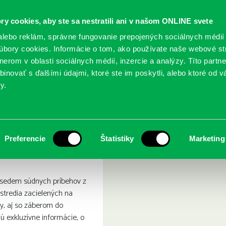
ry cookies, aby ste sa nestratili ani v našom ONLINE svete
lebo reklám, správne fungovanie prepojených sociálnych médií
bory cookies. Informácie o tom, ako používate naše webové st
erom v oblasti sociálnych médií, inzercie a analýzy. Títo partn
GY
SLUŽBY
PODUJATIA
POBOČKY
O KNIŽ
inovať s ďalšími údajmi, ktoré ste im poskytli, alebo ktoré od vá
y.
ius. Súdne príbehy
a a Modrý Maurícius. Súdn
Preferencie
Štatistiky
Marketing
sedem súdnych príbehov z
stredia zacielených na
y, aj so záberom do
jú exkluzívne informácie, o