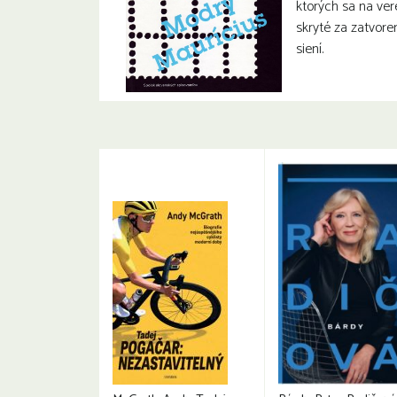
ktorých sa na vere
skryté za zatvor
siení.