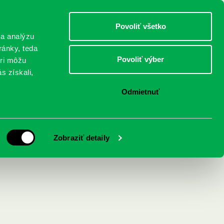
DETI
MLÁDEŽ
DOSPELÍ
Povoliť všetko
 a analýzu
ránky, teda
Povoliť výber
eri môžu
NICI
FEDINOVA
KONTAKTY
s získali,
Odmietnuť
e príbehy
Zobraziť detaily