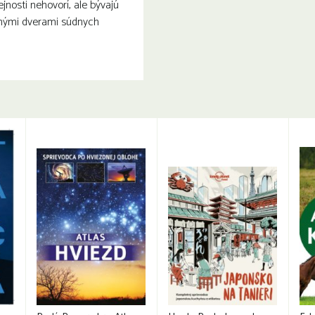
jnosti nehovorí, ale bývajú
enými dverami súdnych