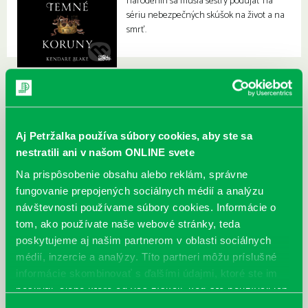
narodenín sa musia sestry podujať na
sériu nebezpečných skúšok na život a na
smrť.
Aj Petržalka používa súbory cookies, aby ste sa
nestratili ani v našom ONLINE svete
Na prispôsobenie obsahu alebo reklám, správne
fungovanie prepojených sociálnych médií a analýzu
návštevnosti používame súbory cookies. Informácie o
tom, ako používate naše webové stránky, teda
poskytujeme aj našim partnerom v oblasti sociálnych
médií, inzercie a analýzy. Títo partneri môžu príslušné
informácie skombinovať s ďalšími údajmi, ktoré ste im
poskytli, alebo ktoré od vás získali, keď ste používali ich
služby.