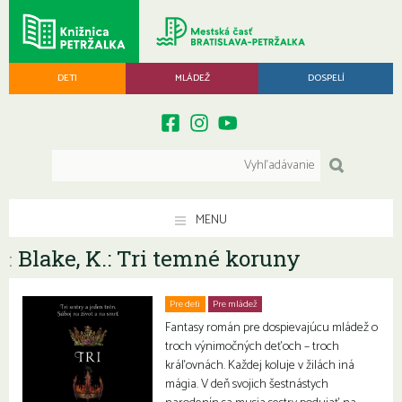
DETI
MLÁDEŽ
DOSPELÍ
MENU
Blake, K.: Tri temné koruny
:
Pre deti
Pre mládež
Fantasy román pre dospievajúcu mládež o
troch výnimočných deťoch – troch
kráľovnách. Každej koluje v žilách iná
mágia. V deň svojich šestnástych