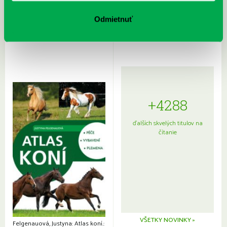
Rudź, Przemyslaw: Atlas hviezd:
Hardy, Paula: Japonsko na tanieri:
Sprievodca po hviezdnej oblohe
kompletný sprievodca
Odmietnuť
japonskou kuchyňou a etiketou
+4288
ďalších skvelých titulov na
čítanie
VŠETKY NOVINKY »
Felgenauová, Justyna: Atlas koní.: