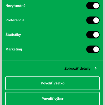
Výber
Nevyhnutné
súhlasu
McGrath, Andy: Tadej Pogačar:
Bárdy, Peter: Radičová
Prvá biografia najväčšieho
cyklistu modernej doby:
nezastaviteľný
Preferencie
Štatistiky
Marketing
Zobraziť detaily
Povoliť všetko
Povoliť výber