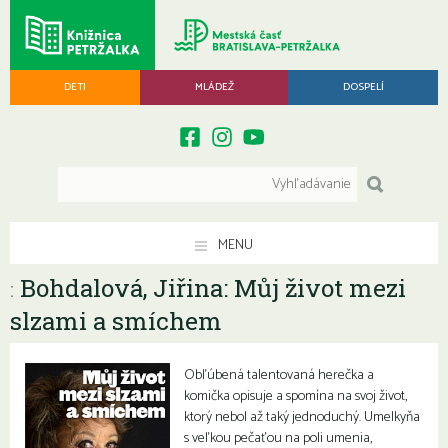
DETI
MLÁDEŽ
DOSPELÍ
MENU
Bohdalová, Jiřina: Můj život mezi
:
slzami a smíchem
Obľúbená talentovaná herečka a
komička opisuje a spomína na svoj život,
ktorý nebol až taký jednoduchý. Umelkyňa
s veľkou pečaťou na poli umenia,