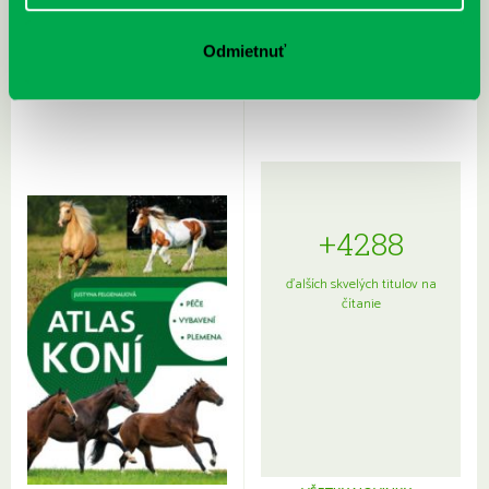
Rudź, Przemyslaw: Atlas hviezd:
Hardy, Paula: Japonsko na tanieri:
Sprievodca po hviezdnej oblohe
kompletný sprievodca
Odmietnuť
japonskou kuchyňou a etiketou
+4288
ďalších skvelých titulov na
čítanie