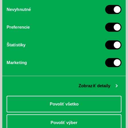
služby.
Výber
Nevyhnutné
súhlasu
McGrath, Andy: Tadej Pogačar:
Bárdy, Peter: Radičová
Prvá biografia najväčšieho
cyklistu modernej doby:
Preferencie
nezastaviteľný
Štatistiky
Marketing
Zobraziť detaily
Povoliť všetko
Povoliť výber