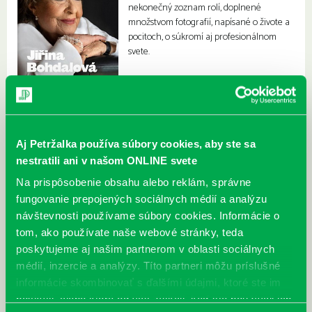
nekonečný zoznam rolí, doplnené
množstvom fotografií, napísané o živote a
pocitoch, o súkromí aj profesionálnom
svete.
Aj Petržalka používa súbory cookies, aby ste sa
nestratili ani v našom ONLINE svete
Na prispôsobenie obsahu alebo reklám, správne
fungovanie prepojených sociálnych médií a analýzu
návštevnosti používame súbory cookies. Informácie o
tom, ako používate naše webové stránky, teda
poskytujeme aj našim partnerom v oblasti sociálnych
médií, inzercie a analýzy. Títo partneri môžu príslušné
informácie skombinovať s ďalšími údajmi, ktoré ste im
poskytli, alebo ktoré od vás získali, keď ste používali ich