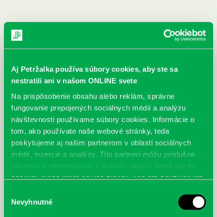
Aj Petržalka používa súbory cookies, aby ste sa
nestratili ani v našom ONLINE svete
Na prispôsobenie obsahu alebo reklám, správne
fungovanie prepojených sociálnych médií a analýzu
návštevnosti používame súbory cookies. Informácie o
tom, ako používate naše webové stránky, teda
poskytujeme aj našim partnerom v oblasti sociálnych
médií, inzercie a analýzy. Títo partneri môžu príslušné
informácie skombinovať s ďalšími údajmi, ktoré ste im
poskytli, alebo ktoré od vás získali, keď ste používali ich
McGrath, Andy: Tadej Pogačar:
Bárdy, Peter: Radičová
Prvá biografia najväčšieho
služby.
Výber
cyklistu modernej doby:
Nevyhnutné
súhlasu
nezastaviteľný