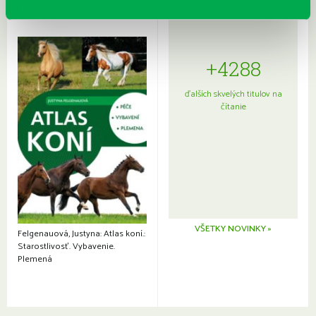
+4288
ďalších skvelých titulov na
čítanie
VŠETKY NOVINKY »
Felgenauová, Justyna: Atlas koní.:
Starostlivosť. Vybavenie.
Plemená