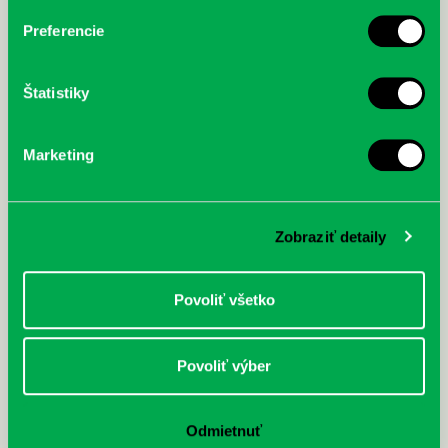
Preferencie
Štatistiky
Marketing
Zobraziť detaily
Povoliť všetko
Rudź, Przemyslaw: Atlas hviezd:
Hardy, Paula: Japonsko na tanieri:
Povoliť výber
Sprievodca po hviezdnej oblohe
kompletný sprievodca
japonskou kuchyňou a etiketou
Odmietnuť