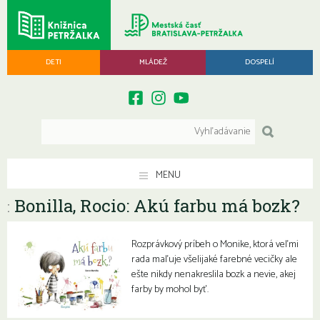
DETI
MLÁDEŽ
DOSPELÍ
MENU
Bonilla, Rocio: Akú farbu má bozk?
:
Rozprávkový príbeh o Monike, ktorá veľmi
rada maľuje všelijaké farebné vecičky ale
ešte nikdy nenakreslila bozk a nevie, akej
farby by mohol byť.