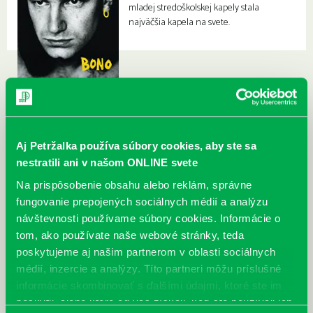
mladej stredoškolskej kapely stala
najväčšia kapela na svete.
Aj Petržalka používa súbory cookies, aby ste sa
nestratili ani v našom ONLINE svete
Na prispôsobenie obsahu alebo reklám, správne
fungovanie prepojených sociálnych médií a analýzu
návštevnosti používame súbory cookies. Informácie o
tom, ako používate naše webové stránky, teda
poskytujeme aj našim partnerom v oblasti sociálnych
médií, inzercie a analýzy. Títo partneri môžu príslušné
informácie skombinovať s ďalšími údajmi, ktoré ste im
poskytli, alebo ktoré od vás získali, keď ste používali ich