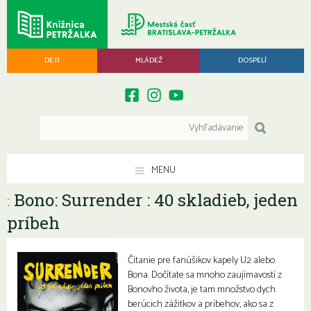
DETI
MLÁDEŽ
DOSPELÍ
MENU
Bono: Surrender : 40 skladieb, jeden
:
príbeh
Čítanie pre fanúšikov kapely U2 alebo
Bona. Dočítate sa mnoho zaujímavostí z
Bonovho života, je tam množstvo dych
berúcich zážitkov a príbehov, ako sa z