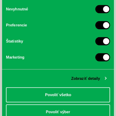
služby.
Výber
Nevyhnutné
súhlasu
McGrath, Andy: Tadej Pogačar:
Bárdy, Peter: Radičová
Prvá biografia najväčšieho
cyklistu modernej doby:
Preferencie
nezastaviteľný
Štatistiky
Marketing
Zobraziť detaily
Povoliť všetko
Povoliť výber