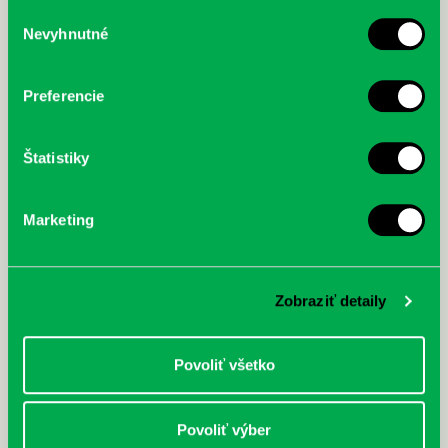
služby.
Výber
Nevyhnutné
súhlasu
McGrath, Andy: Tadej Pogačar:
Bárdy, Peter: Radičová
Prvá biografia najväčšieho
cyklistu modernej doby:
Preferencie
nezastaviteľný
Štatistiky
Marketing
Zobraziť detaily
Povoliť všetko
Povoliť výber