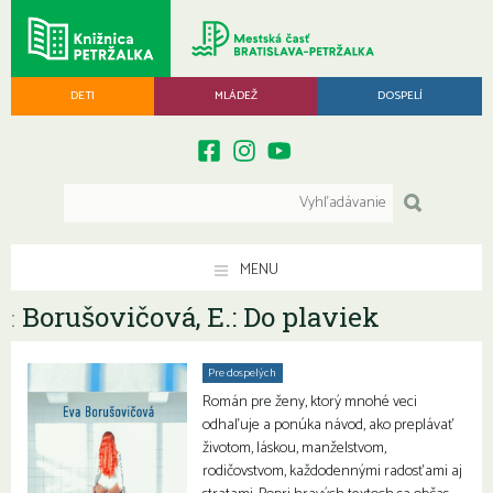
DETI
MLÁDEŽ
DOSPELÍ
MENU
Borušovičová, E.: Do plaviek
:
Pre dospelých
Román pre ženy, ktorý mnohé veci
odhaľuje a ponúka návod, ako preplávať
životom, láskou, manželstvom,
rodičovstvom, každodennými radosťami aj