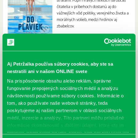
stratami. Popri hravých textoch sa občas
čitatelia v príbehoch dostanú aj do
vážnejších vôd politiky, verejného života a
morálnych volieb, medzi hrdinov aj
zbabelcov.
Aj Petržalka používa súbory cookies, aby ste sa
nestratili ani v našom ONLINE svete
Na prispôsobenie obsahu alebo reklám, správne
fungovanie prepojených sociálnych médií a analýzu
návštevnosti používame súbory cookies. Informácie o
tom, ako používate naše webové stránky, teda
poskytujeme aj našim partnerom v oblasti sociálnych
médií, inzercie a analýzy. Títo partneri môžu príslušné
informácie skombinovať s ďalšími údajmi, ktoré ste im
poskytli, alebo ktoré od vás získali, keď ste používali ich