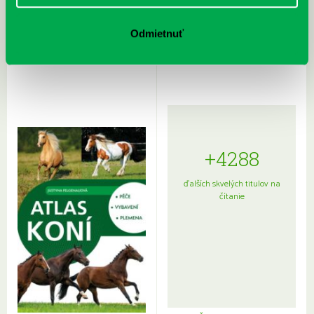
Rudź, Przemyslaw: Atlas hviezd:
Hardy, Paula: Japonsko na tanieri:
Sprievodca po hviezdnej oblohe
Odmietnuť
kompletný sprievodca
japonskou kuchyňou a etiketou
+4288
ďalších skvelých titulov na
čítanie