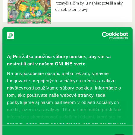
rozmýšľa, čím by ju najviac potešil a aký
darček je ten pravý.
Aj Petržalka používa súbory cookies, aby ste sa
nestratili ani v našom ONLINE svete
Na prispôsobenie obsahu alebo reklám, správne
fungovanie prepojených sociálnych médií a analýzu
návštevnosti používame súbory cookies. Informácie o
tom, ako používate naše webové stránky, teda
poskytujeme aj našim partnerom v oblasti sociálnych
médií, inzercie a analýzy. Títo partneri môžu príslušné
informácie skombinovať s ďalšími údajmi, ktoré ste im
poskytli, alebo ktoré od vás získali, keď ste používali ich
služby.
Výber