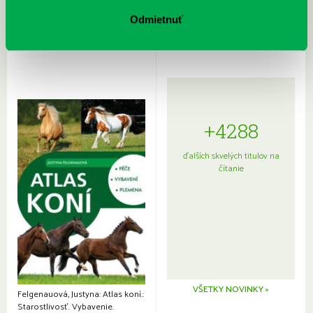
Sprievodca po hviezdnej oblohe
kompletný sprievodca
japonskou kuchyňou a etiketou
Odmietnuť
+4288
ďalších skvelých titulov na
čítanie
VŠETKY NOVINKY »
Felgenauová, Justyna: Atlas koní.:
Starostlivosť. Vybavenie.