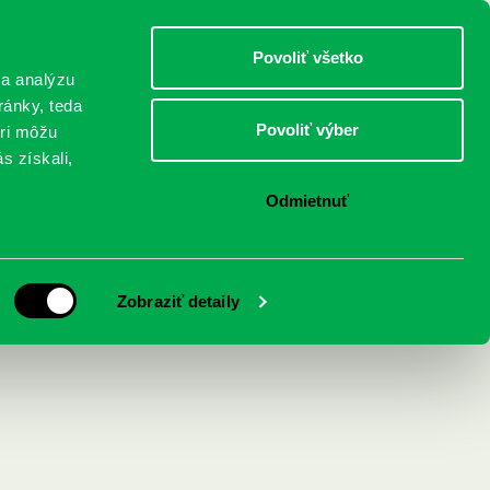
DETI
MLÁDEŽ
DOSPELÍ
Povoliť všetko
 a analýzu
ránky, teda
Povoliť výber
eri môžu
NICI
FEDINOVA
KONTAKTY
s získali,
Odmietnuť
pe
Zobraziť detaily