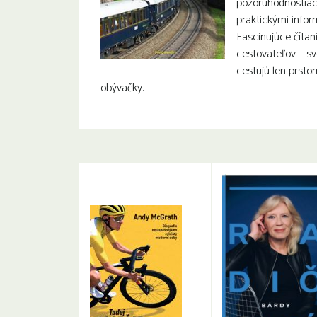
pozoruhodnostiach
praktickými infor
Fascinujúce čítan
cestovateľov – sv
cestujú len prsto
obývačky.