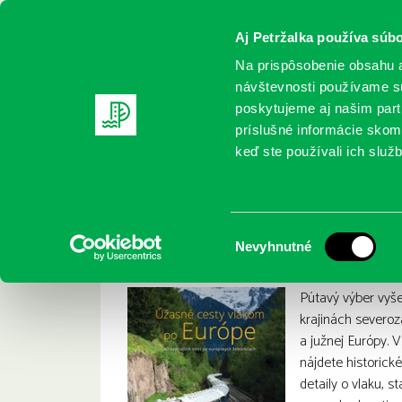
Aj Petržalka používa súbo
Na prispôsobenie obsahu a
návštevnosti používame sú
poskytujeme aj našim partn
REGISTRUJTE SA
ONLINE KATALÓ
príslušné informácie skomb
keď ste používali ich služb
Domov
Nové knihy
Bowden, David: Úžasné cesty vlako
Bowden, David: Úž
:
Výber
Nevyhnutné
súhlasu
Pútavý výber vyše
krajinách severoz
a južnej Európy. V
nájdete historick
detaily o vlaku, s