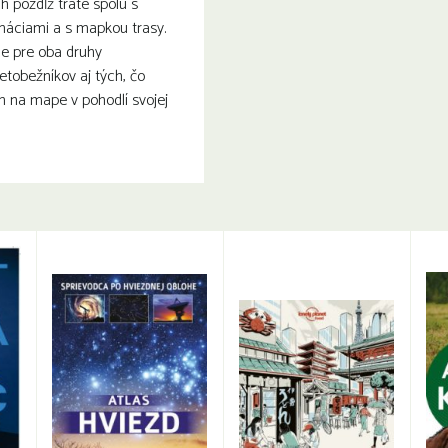
 pozdĺž trate spolu s
máciami a s mapkou trasy.
ie pre oba druhy
etobežníkov aj tých, čo
m na mape v pohodlí svojej