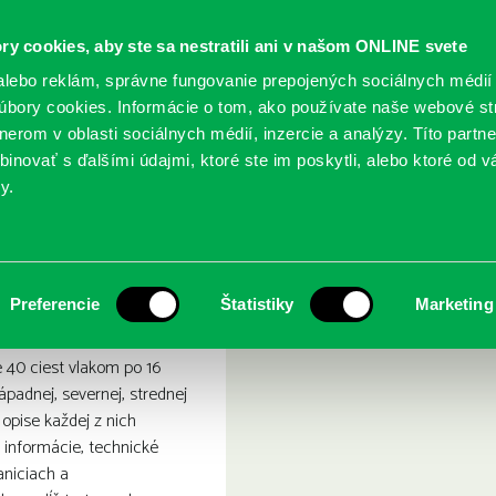
ry cookies, aby ste sa nestratili ani v našom ONLINE svete
lebo reklám, správne fungovanie prepojených sociálnych médií
bory cookies. Informácie o tom, ako používate naše webové st
erom v oblasti sociálnych médií, inzercie a analýzy. Títo partn
GY
SLUŽBY
PODUJATIA
POBOČKY
O KNIŽ
inovať s ďalšími údajmi, ktoré ste im poskytli, alebo ktoré od vá
y.
m po Európe
asné cesty vlakom po Euró
Preferencie
Štatistiky
Marketing
 40 ciest vlakom po 16
ápadnej, severnej, strednej
 opise každej z nich
é informácie, technické
taniciach a