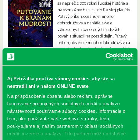
sa naprieč 2 000 rokmi ľudskej histórie a
na všemožných miestach ľudskej planéty.
Pútavý príbeh, obsahuje mnoho
dobrodružstva a napätia, skvele
vykreslených rôznorodých ľudských
pováh a situácií na pozadí dejín.. Pútavý
príbeh, obsahuje mnoho dobrodružstva a
napätia, skvele vykreslených rôznorodých
ľudských pováh a situácií na pozadí dejín.
Aj Petržalka používa súbory cookies, aby ste sa
nestratili ani v našom ONLINE svete
Na prispôsobenie obsahu alebo reklám, správne
fungovanie prepojených sociálnych médií a analýzu
návštevnosti používame súbory cookies. Informácie o
tom, ako používate naše webové stránky, teda
poskytujeme aj našim partnerom v oblasti sociálnych
médií, inzercie a analýzy. Títo partneri môžu príslušné