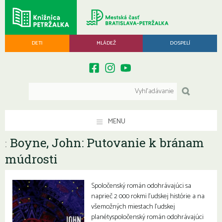
DETI
MLÁDEŽ
DOSPELÍ
MENU
Boyne, John: Putovanie k bránam
:
múdrosti
Spoločenský román odohrávajúci sa
naprieč 2 000 rokmi ľudskej histórie a na
všemožných miestach ľudskej
planétyspoločenský román odohrávajúci