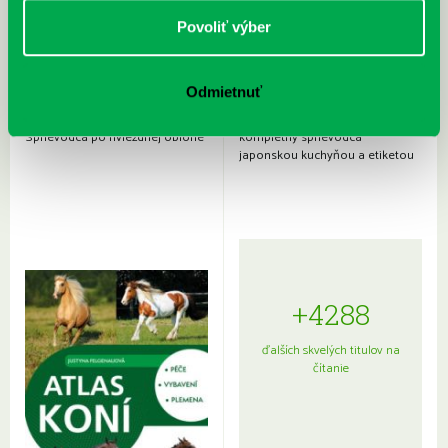
Povoliť výber
Odmietnuť
Rudź, Przemyslaw: Atlas hviezd:
Hardy, Paula: Japonsko na tanieri:
Sprievodca po hviezdnej oblohe
kompletný sprievodca
japonskou kuchyňou a etiketou
+4288
ďalších skvelých titulov na
čítanie