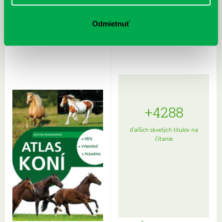
Rudź, Przemyslaw: Atlas hviezd:
Hardy, Paula: Japonsko na tanieri:
Odmietnuť
Sprievodca po hviezdnej oblohe
kompletný sprievodca
japonskou kuchyňou a etiketou
+4288
ďalších skvelých titulov na
čítanie