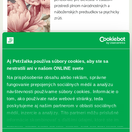
prostredí plnom národnostných a
náboženských predsudkov sa psychicky
zrúti.
Aj Petržalka používa súbory cookies, aby ste sa
nestratili ani v našom ONLINE svete
Na prispôsobenie obsahu alebo reklám, správne
fungovanie prepojených sociálnych médií a analýzu
návštevnosti používame súbory cookies. Informácie o
tom, ako používate naše webové stránky, teda
poskytujeme aj našim partnerom v oblasti sociálnych
médií, inzercie a analýzy. Títo partneri môžu príslušné
informácie skombinovať s ďalšími údajmi, ktoré ste im
poskytli, alebo ktoré od vás získali, keď ste používali ich