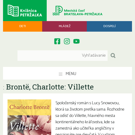
DETI
MLÁDEŽ
DOSPELÍ
MENU
Brontë, Charlotte: Villette
:
Spoločenský román s Lucy Snowovou,
ktorá sa životom pretĺka sama. Rozhodne
sa odísť do Villette, hlavného mesta
kontinentálneho kráľovstva, kde sa
zamestná ako učiteľka angličtiny v
penzionáte pre dievčatá. V cudzom