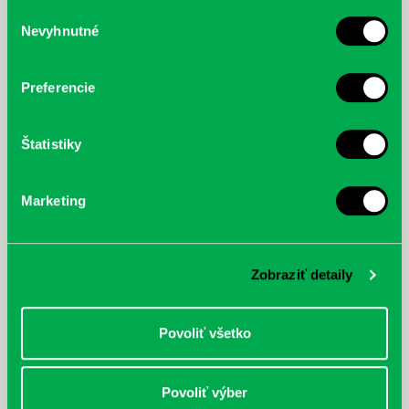
služby.
Výber
Nevyhnutné
súhlasu
McGrath, Andy: Tadej Pogačar:
Bárdy, Peter: Radičová
Prvá biografia najväčšieho
cyklistu modernej doby:
Preferencie
nezastaviteľný
Štatistiky
Marketing
Zobraziť detaily
Povoliť všetko
Povoliť výber