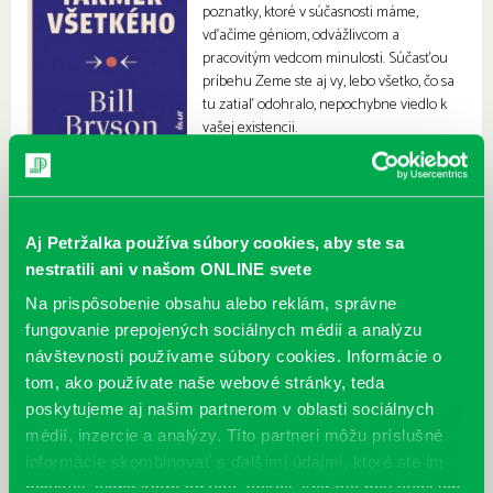
poznatky, ktoré v súčasnosti máme,
vďačíme géniom, odvážlivcom a
pracovitým vedcom minulosti. Súčasťou
príbehu Zeme ste aj vy, lebo všetko, čo sa
tu zatiaľ odohralo, nepochybne viedlo k
vašej existencii.
Aj Petržalka používa súbory cookies, aby ste sa
nestratili ani v našom ONLINE svete
Na prispôsobenie obsahu alebo reklám, správne
fungovanie prepojených sociálnych médií a analýzu
návštevnosti používame súbory cookies. Informácie o
tom, ako používate naše webové stránky, teda
poskytujeme aj našim partnerom v oblasti sociálnych
médií, inzercie a analýzy. Títo partneri môžu príslušné
informácie skombinovať s ďalšími údajmi, ktoré ste im
poskytli, alebo ktoré od vás získali, keď ste používali ich