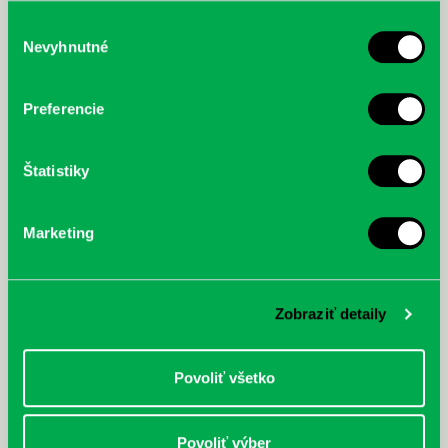
služby.
Výber
Nevyhnutné
súhlasu
McGrath, Andy: Tadej Pogačar:
Bárdy, Peter: Radičová
Prvá biografia najväčšieho
Preferencie
cyklistu modernej doby:
nezastaviteľný
Štatistiky
Marketing
Zobraziť detaily
Povoliť všetko
Povoliť výber