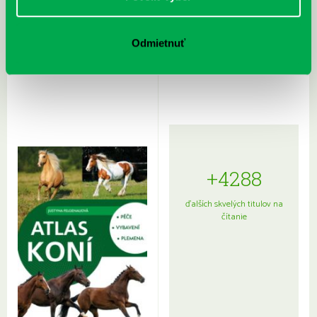
Rudź, Przemyslaw: Atlas hviezd:
Hardy, Paula: Japonsko na tanieri:
Odmietnuť
Sprievodca po hviezdnej oblohe
kompletný sprievodca
japonskou kuchyňou a etiketou
+4288
ďalších skvelých titulov na
čítanie