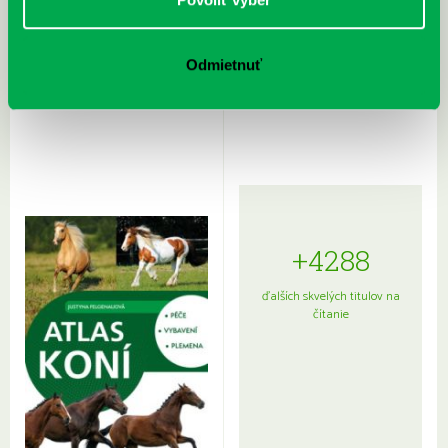
Rudź, Przemyslaw: Atlas hviezd:
Hardy, Paula: Japonsko na tanieri:
Odmietnuť
Sprievodca po hviezdnej oblohe
kompletný sprievodca
japonskou kuchyňou a etiketou
+4288
ďalších skvelých titulov na
čítanie