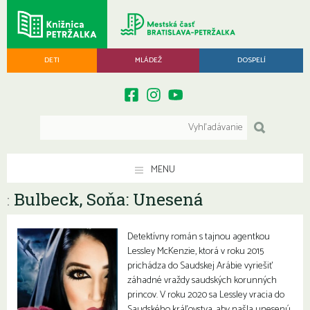
DETI
MLÁDEŽ
DOSPELÍ
MENU
Bulbeck, Soňa: Unesená
:
Detektívny román s tajnou agentkou
Lessley McKenzie, ktorá v roku 2015
prichádza do Saudskej Arábie vyriešiť
záhadné vraždy saudských korunných
princov. V roku 2020 sa Lessley vracia do
Saudského kráľovstva, aby našla unesenú