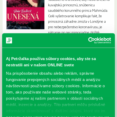
kuvajtskú princeznú, snúbenicu
saudského korunného princa Mahmúda.
Celé vyšetrovanie komplikuje fakt, že
princezná záhadne zmizla v Londýne a
pre nebezpečenstvo koronavírusu, je
pátranie po nej mimoriadne zložité.
Aj Petržalka používa súbory cookies, aby ste sa
nestratili ani v našom ONLINE svete
Na prispôsobenie obsahu alebo reklám, správne
fungovanie prepojených sociálnych médií a analýzu
návštevnosti používame súbory cookies. Informácie o
tom, ako používate naše webové stránky, teda
poskytujeme aj našim partnerom v oblasti sociálnych
médií, inzercie a analýzy. Títo partneri môžu príslušné
informácie skombinovať s ďalšími údajmi, ktoré ste im