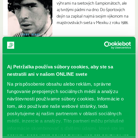
výhrami na svetových šampionátoch, ale
aj tvrdými pádmi na dno. Do športových
dejín sa zapísal najmä svojim výkonom na
majstrovstvách sveta v Mexiku z roku 1986.
Aj Petržalka používa súbory cookies, aby ste sa
nestratili ani v našom ONLINE svete
Na prispôsobenie obsahu alebo reklám, správne
fungovanie prepojených sociálnych médií a analýzu
návštevnosti používame súbory cookies. Informácie o
tom, ako používate naše webové stránky, teda
poskytujeme aj našim partnerom v oblasti sociálnych
médií, inzercie a analýzy. Títo partneri môžu príslušné
informácie skombinovať s ďalšími údajmi, ktoré ste im
poskytli, alebo ktoré od vás získali, keď ste používali ich