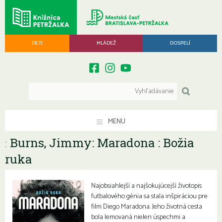
DETI
MLÁDEŽ
DOSPELÍ
MENU
Burns, Jimmy: Maradona : Božia
:
ruka
Najobsiahlejší a najšokujúcejší životopis
futbalového génia sa stala inšpiráciou pre
film Diego Maradona. Jeho životná cesta
bola lemovaná nielen úspechmi a