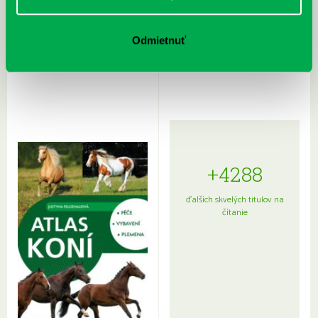
Rudź, Przemyslaw: Atlas hviezd:
Hardy, Paula: Japonsko na tanieri:
Odmietnuť
Sprievodca po hviezdnej oblohe
kompletný sprievodca
japonskou kuchyňou a etiketou
+4288
ďalších skvelých titulov na
čítanie