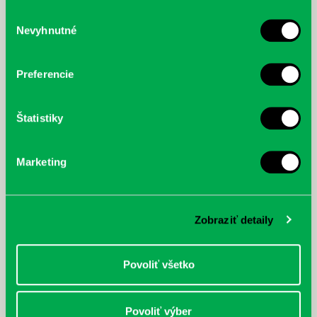
služby.
Výber
Nevyhnutné
súhlasu
McGrath, Andy: Tadej Pogačar:
Bárdy, Peter: Radičová
Prvá biografia najväčšieho
cyklistu modernej doby:
Preferencie
nezastaviteľný
Štatistiky
Marketing
Zobraziť detaily
Povoliť všetko
Povoliť výber