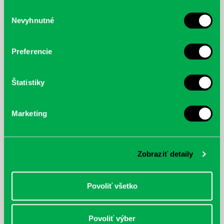
služby.
Výber
Nevyhnutné
súhlasu
McGrath, Andy: Tadej Pogačar:
Bárdy, Peter: Radičová
Prvá biografia najväčšieho
cyklistu modernej doby:
Preferencie
nezastaviteľný
Štatistiky
Marketing
Zobraziť detaily
Povoliť všetko
Povoliť výber