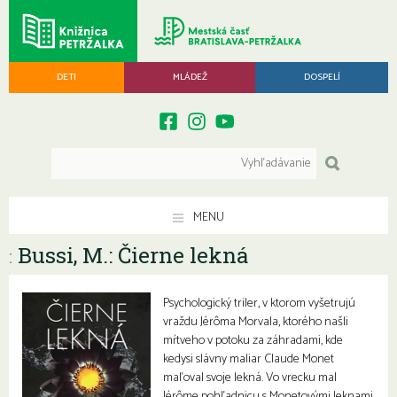
DETI
MLÁDEŽ
DOSPELÍ
MENU
Bussi, M.: Čierne lekná
:
Psychologický triler, v ktorom vyšetrujú
vraždu Jérôma Morvala, ktorého našli
mŕtveho v potoku za záhradami, kde
kedysi slávny maliar Claude Monet
maľoval svoje lekná. Vo vrecku mal
Jérôme pohľadnicu s Monetovými leknami