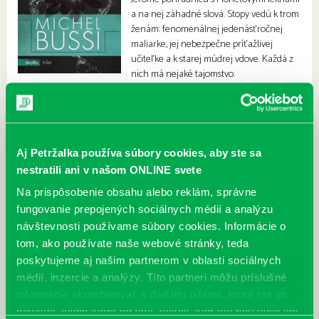
a na nej záhadné slová. Stopy vedú k trom
ženám: fenomenálnej jedenásťročnej
maliarke, jej nebezpečne príťažlivej
učiteľke a k starej múdrej vdove. Každá z
nich má nejaké tajomstvo.
Aj Petržalka používa súbory cookies, aby ste sa
nestratili ani v našom ONLINE svete
Na prispôsobenie obsahu alebo reklám, správne
fungovanie prepojených sociálnych médií a analýzu
návštevnosti používame súbory cookies. Informácie o
tom, ako používate naše webové stránky, teda
poskytujeme aj našim partnerom v oblasti sociálnych
médií, inzercie a analýzy. Títo partneri môžu príslušné
informácie skombinovať s ďalšími údajmi, ktoré ste im
poskytli, alebo ktoré od vás získali, keď ste používali ich