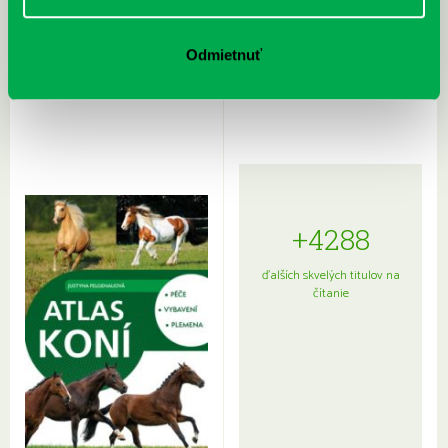
Rudź, Przemyslaw: Atlas hviezd:
Hardy, Paula: Japonsko na tanieri:
Odmietnuť
Sprievodca po hviezdnej oblohe
kompletný sprievodca
japonskou kuchyňou a etiketou
+4288
ďalších skvelých titulov na
čítanie