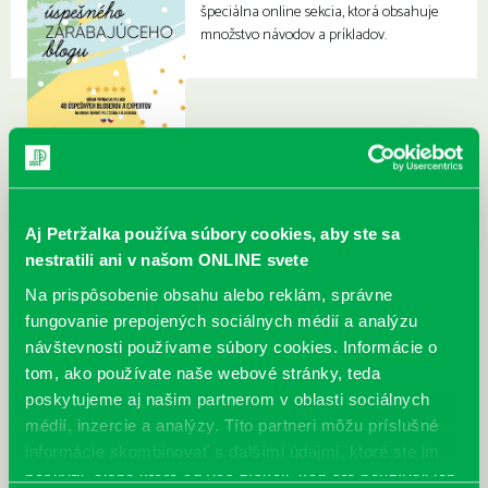
špeciálna online sekcia, ktorá obsahuje
množstvo návodov a príkladov.
Aj Petržalka používa súbory cookies, aby ste sa
nestratili ani v našom ONLINE svete
Na prispôsobenie obsahu alebo reklám, správne
fungovanie prepojených sociálnych médií a analýzu
návštevnosti používame súbory cookies. Informácie o
tom, ako používate naše webové stránky, teda
poskytujeme aj našim partnerom v oblasti sociálnych
médií, inzercie a analýzy. Títo partneri môžu príslušné
informácie skombinovať s ďalšími údajmi, ktoré ste im
poskytli, alebo ktoré od vás získali, keď ste používali ich