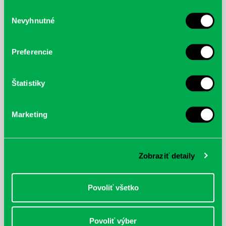
služby.
Výber
Nevyhnutné
súhlasu
McGrath, Andy: Tadej Pogačar:
Bárdy, Peter: Radičová
Prvá biografia najväčšieho
cyklistu modernej doby:
Preferencie
nezastaviteľný
Štatistiky
Marketing
Zobraziť detaily
Povoliť všetko
Povoliť výber