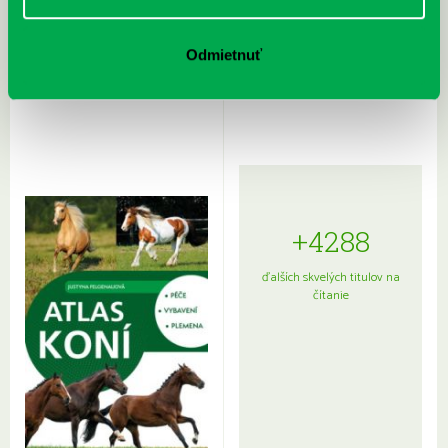
Rudź, Przemyslaw: Atlas hviezd:
Hardy, Paula: Japonsko na tanieri:
Odmietnuť
Sprievodca po hviezdnej oblohe
kompletný sprievodca
japonskou kuchyňou a etiketou
+4288
ďalších skvelých titulov na
čítanie