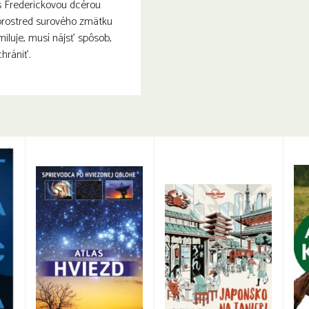
s Frederickovou dcérou
prostred surového zmätku
miluje, musí nájsť spôsob,
hrániť.