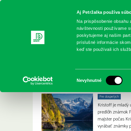
Aj Petržalka používa súbo
Na prispôsobenie obsahu a
návštevnosti používame sú
poskytujeme aj našim partn
REGISTRUJTE SA
ONLINE KATALÓ
príslušné informácie skomb
keď ste používali ich služb
Domov
Nové knihy
Cantor, J.: Stratený list
Cantor, J.: Stratený 
:
Výber
Nevyhnutné
súhlasu
Pre dospelých
Kristoff je mladý
predlôh známok F
majster počas Kri
vyrábať známky 