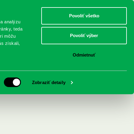
DETI
MLÁDEŽ
DOSPELÍ
Povoliť všetko
 a analýzu
ránky, teda
Povoliť výber
eri môžu
NICI
FEDINOVA
KONTAKTY
s získali,
Odmietnuť
Zobraziť detaily