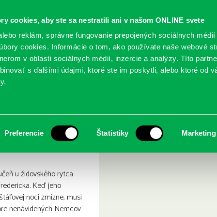
ry cookies, aby ste sa nestratili ani v našom ONLINE svete
lebo reklám, správne fungovanie prepojených sociálnych médií
bory cookies. Informácie o tom, ako používate naše webové st
erom v oblasti sociálnych médií, inzercie a analýzy. Títo partn
GY
SLUŽBY
PODUJATIA
POBOČKY
O KNIŽ
inovať s ďalšími údajmi, ktoré ste im poskytli, alebo ktoré od vá
y.
list
Preferencie
Štatistiky
Marketing
 učeň u židovského rytca
redericka. Keď jeho
štáľovej noci zmizne, musí
pre nenávidených Nemcov