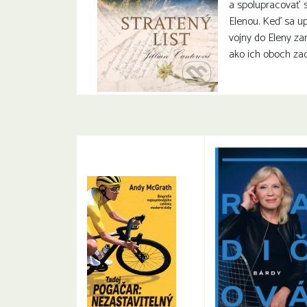
a spolupracovať 
Elenou. Keď sa u
vojny do Eleny za
ako ich oboch zac