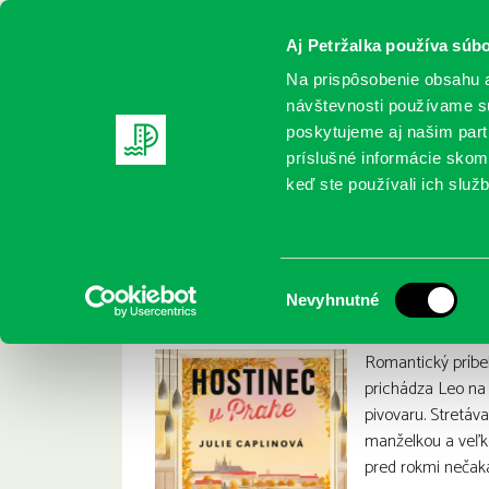
Aj Petržalka používa súbo
Na prispôsobenie obsahu a
návštevnosti používame sú
poskytujeme aj našim partn
REGISTRUJTE SA
ONLINE KATALÓ
príslušné informácie skomb
keď ste používali ich služb
Domov
Nové knihy
Caplin, Julie: Hostinec v Prahe
Caplin, Julie: Host
:
Výber
Nevyhnutné
súhlasu
Romantický príbe
prichádza Leo na
pivovaru. Stretáv
manželkou a veľk
pred rokmi nečaka