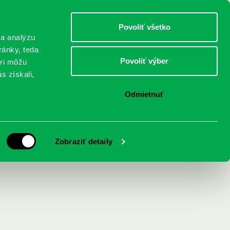
DETI
MLÁDEŽ
DOSPELÍ
Povoliť všetko
 a analýzu
ránky, teda
Povoliť výber
eri môžu
NICI
FEDINOVA
KONTAKTY
s získali,
Odmietnuť
Zobraziť detaily