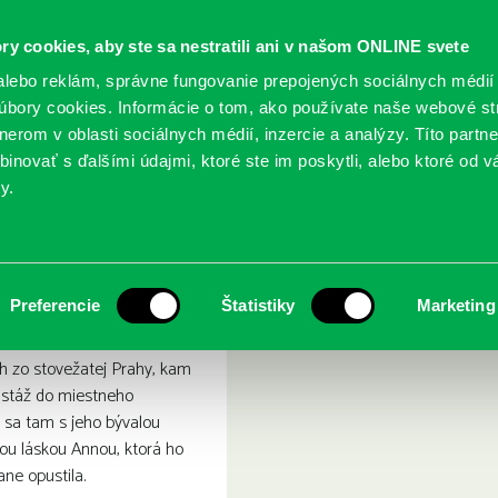
ry cookies, aby ste sa nestratili ani v našom ONLINE svete
lebo reklám, správne fungovanie prepojených sociálnych médií
bory cookies. Informácie o tom, ako používate naše webové st
erom v oblasti sociálnych médií, inzercie a analýzy. Títo partn
GY
SLUŽBY
PODUJATIA
POBOČKY
O KNIŽ
inovať s ďalšími údajmi, ktoré ste im poskytli, alebo ktoré od vá
y.
inec v Prahe
Preferencie
Štatistiky
Marketing
h zo stovežatej Prahy, kam
 stáž do miestneho
a sa tam s jeho bývalou
ou láskou Annou, ktorá ho
ne opustila.