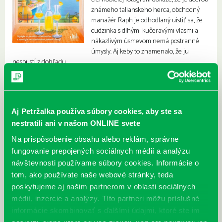
známeho talianskeho herca, obchodný
manažér Raph je odhodlaný uistiť sa, že
cudzinka s dlhými kučeravými vlasmi a
nákazlivým úsmevom nemá postranné
úmysly. Aj keby to znamenalo, že ju
nespustí z dohľadu.
Aj Petržalka používa súbory cookies, aby ste sa
nestratili ani v našom ONLINE svete
Na prispôsobenie obsahu alebo reklám, správne
fungovanie prepojených sociálnych médií a analýzu
návštevnosti používame súbory cookies. Informácie o
tom, ako používate naše webové stránky, teda
poskytujeme aj našim partnerom v oblasti sociálnych
médií, inzercie a analýzy. Títo partneri môžu príslušné
informácie skombinovať s ďalšími údajmi, ktoré ste im