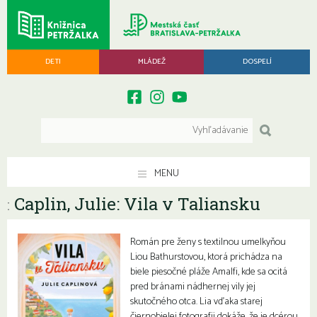
DETI
MLÁDEŽ
DOSPELÍ
MENU
Caplin, Julie: Vila v Taliansku
:
Román pre ženy s textilnou umelkyňou
Liou Bathurstovou, ktorá prichádza na
biele piesočné pláže Amalfi, kde sa ocitá
pred bránami nádhernej vily jej
skutočného otca. Lia vďaka starej
čiernobielej fotografii dokáže, že je dcérou