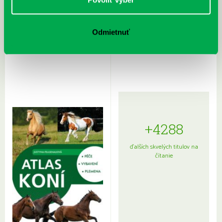
Rudź, Przemyslaw: Atlas hviezd:
Hardy, Paula: Japonsko na tanieri:
Odmietnuť
Sprievodca po hviezdnej oblohe
kompletný sprievodca
japonskou kuchyňou a etiketou
+4288
ďalších skvelých titulov na
čítanie