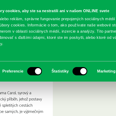
ry cookies, aby ste sa nestratili ani v našom ONLINE svete
lebo reklám, správne fungovanie prepojených sociálnych médií
bory cookies. Informácie o tom, ako používate naše webové st
erom v oblasti sociálnych médií, inzercie a analýzy. Títo partn
GY
SLUŽBY
PODUJATIA
POBOČKY
O KNIŽ
inovať s ďalšími údajmi, ktoré ste im poskytli, alebo ktoré od vá
y.
ol
Preferencie
Štatistiky
Marketing
ama Carol, syrový a
cký příběh, jehož postavy
ě spletitých cestách
ebe samých, je výjimečným