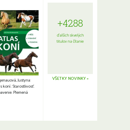
+4288
ďalších skvelých
titulov na čítanie
VŠETKY NOVINKY »
genauová, Justyna:
s koní.: Starostlivosť.
avenie. Plemená