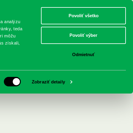
DETI
MLÁDEŽ
DOSPELÍ
Povoliť všetko
 a analýzu
ránky, teda
Povoliť výber
eri môžu
NICI
FEDINOVA
KONTAKTY
s získali,
Odmietnuť
Zobraziť detaily