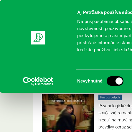
Aj Petržalka používa súbo
Na prispôsobenie obsahu a
návštevnosti používame sú
poskytujeme aj našim partn
REGISTRUJTE SA
ONLINE KATALÓ
príslušné informácie skomb
keď ste používali ich služb
Domov
Nové knihy
Carol
Car
Patricia Highsmith :
Výber
Nevyhnutné
súhlasu
Pre dospelých
Psychologické dr
současně romanti
hledají na moráln
pravdivý obraz s