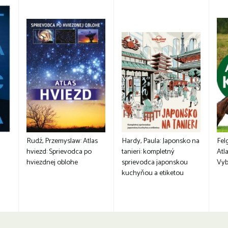
Rudź, Przemyslaw: Atlas
Hardy, Paula: Japonsko na
Fel
hviezd: Sprievodca po
tanieri: kompletný
Atla
hviezdnej oblohe
sprievodca japonskou
Vyb
kuchyňou a etiketou