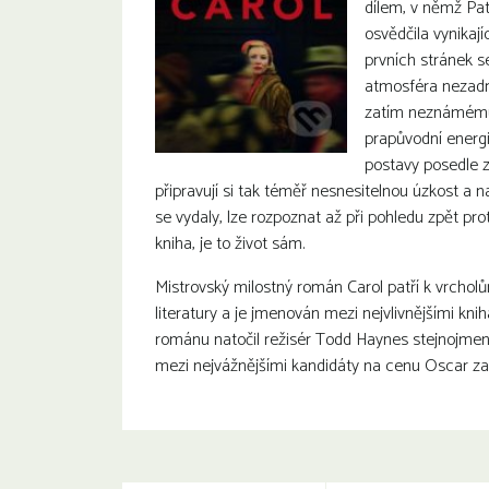
dílem, v němž Pat
osvědčila vynikaj
prvních stránek 
atmosféra nezadr
zatím neznámému c
prapůvodní energie
postavy posedle 
připravují si tak téměř nesnesitelnou úzkost a n
se vydaly, lze rozpoznat až při pohledu zpět pro
kniha, je to život sám.
Mistrovský milostný román Carol patří k vrchol
literatury a je jmenován mezi nejvlivnějšími knih
románu natočil režisér Todd Haynes stejnojmenn
mezi nejvážnějšími kandidáty na cenu Oscar za 