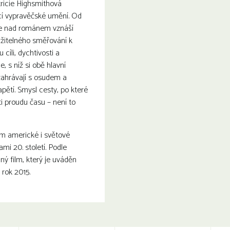
ricie Highsmithová
ící vypravěčské umění. Od
se nad románem vznáší
žitelného směřování k
íli, dychtivosti a
, s níž si obě hlavní
zahrávají s osudem a
apětí. Smysl cesty, po které
ti proudu času – není to
ům americké i světové
ami 20. století. Podle
ý film, který je uváděn
rok 2015.