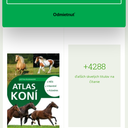
Rudź, Przemyslaw: Atlas hviezd:
Hardy, Paula: Japonsko na tanieri:
Odmietnuť
Sprievodca po hviezdnej oblohe
kompletný sprievodca
japonskou kuchyňou a etiketou
+4288
ďalších skvelých titulov na
čítanie