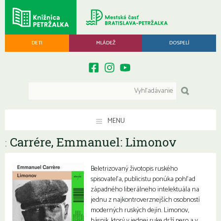
DETI
MLÁDEŽ
DOSPELÍ
MENU
Carrére, Emmanuel: Limonov
:
Beletrizovaný životopis ruského
spisovateľa, publicistu ponúka pohľad
západného liberálneho intelektuála na
jednu z najkontroverznejších osobností
moderných ruských dejín. Limonov,
básnik, ktorý v jednej ruke drží pero a v