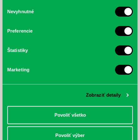
služby.
Výber
Nevyhnutné
súhlasu
McGrath, Andy: Tadej Pogačar:
Bárdy, Peter: Radičová
Prvá biografia najväčšieho
cyklistu modernej doby:
Preferencie
nezastaviteľný
Štatistiky
Marketing
Zobraziť detaily
Povoliť všetko
Povoliť výber