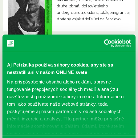
druhej zbraň. Idol sovietskeho
undergroundu, disident, tulák, emigrant aj
stratený vojak strieľajúci na Sarajevo.
Aj Petržalka používa súbory cookies, aby ste sa
nestratili ani v našom ONLINE svete
Na prispôsobenie obsahu alebo reklám, správne
fungovanie prepojených sociálnych médií a analýzu
návštevnosti používame súbory cookies. Informácie o
tom, ako používate naše webové stránky, teda
poskytujeme aj našim partnerom v oblasti sociálnych
médií, inzercie a analýzy. Títo partneri môžu príslušné
informácie skombinovať s ďalšími údajmi, ktoré ste im
poskytli, alebo ktoré od vás získali, keď ste používali ich