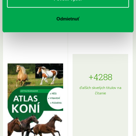
Rudź, Przemyslaw: Atlas hviezd:
Hardy, Paula: Japonsko na tanieri:
Odmietnuť
Sprievodca po hviezdnej oblohe
kompletný sprievodca
japonskou kuchyňou a etiketou
+4288
ďalších skvelých titulov na
čítanie