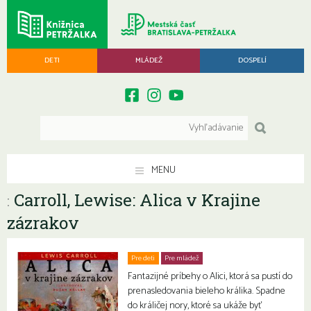
DETI
MLÁDEŽ
DOSPELÍ
MENU
Carroll, Lewise: Alica v Krajine
:
zázrakov
Pre deti
Pre mládež
Fantazijné príbehy o Alici, ktorá sa pustí do
prenasledovania bieleho králika. Spadne
do králičej nory, ktoré sa ukáže byť