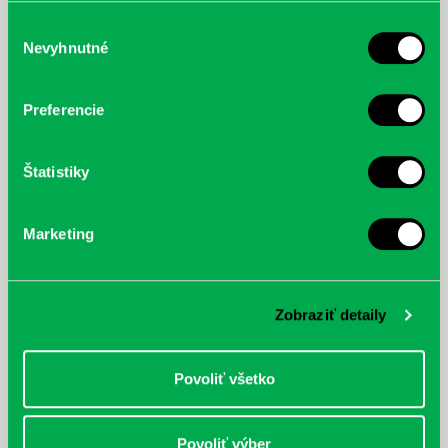
služby.
Výber
Nevyhnutné
súhlasu
McGrath, Andy: Tadej Pogačar:
Bárdy, Peter: Radičová
Prvá biografia najväčšieho
Preferencie
cyklistu modernej doby:
nezastaviteľný
Štatistiky
Marketing
Zobraziť detaily
Povoliť všetko
Povoliť výber