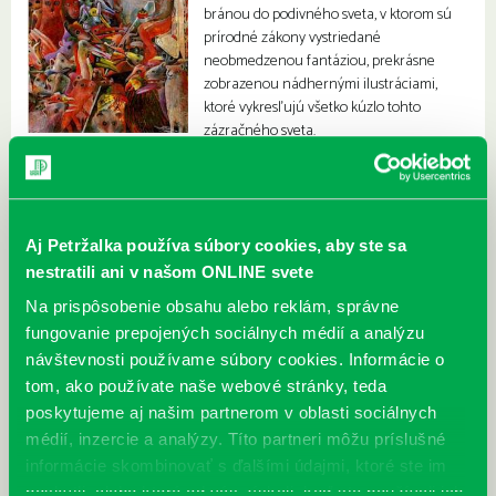
bránou do podivného sveta, v ktorom sú
prírodné zákony vystriedané
neobmedzenou fantáziou, prekrásne
zobrazenou nádhernými ilustráciami,
ktoré vykresľujú všetko kúzlo tohto
zázračného sveta.
Aj Petržalka používa súbory cookies, aby ste sa
nestratili ani v našom ONLINE svete
Na prispôsobenie obsahu alebo reklám, správne
fungovanie prepojených sociálnych médií a analýzu
návštevnosti používame súbory cookies. Informácie o
tom, ako používate naše webové stránky, teda
poskytujeme aj našim partnerom v oblasti sociálnych
médií, inzercie a analýzy. Títo partneri môžu príslušné
informácie skombinovať s ďalšími údajmi, ktoré ste im
poskytli, alebo ktoré od vás získali, keď ste používali ich