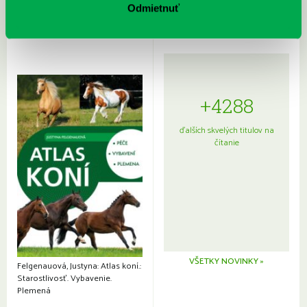
Odmietnuť
+4288
ďalších skvelých titulov na
čítanie
VŠETKY NOVINKY »
Felgenauová, Justyna: Atlas koní.:
Starostlivosť. Vybavenie.
Plemená