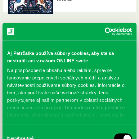
Aj Petržalka používa súbory cookies, aby ste sa
nestratili ani v našom ONLINE svete
Na prispôsobenie obsahu alebo reklám, správne
fungovanie prepojených sociálnych médií a analýzu
návštevnosti používame súbory cookies. Informácie o
tom, ako používate naše webové stránky, teda
poskytujeme aj našim partnerom v oblasti sociálnych
médií, inzercie a analýzy. Títo partneri môžu príslušné
informácie skombinovať s ďalšími údajmi, ktoré ste im
poskytli, alebo ktoré od vás získali, keď ste používali ich
služby.
McGrath, Andy: Tadej Pogačar:
Bárdy, Peter: Radičová
Výber
Prvá biografia najväčšieho
Nevyhnutné