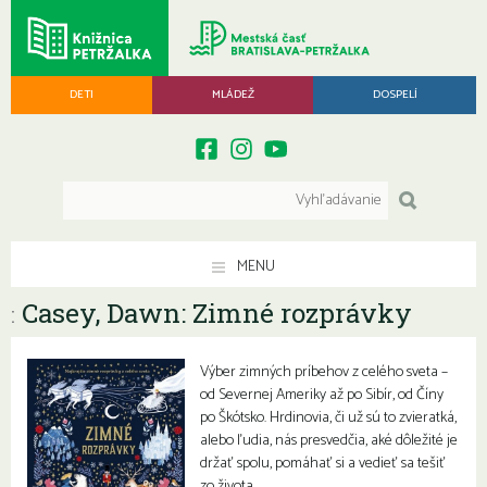
DETI
MLÁDEŽ
DOSPELÍ
MENU
Casey, Dawn: Zimné rozprávky
:
Výber zimných príbehov z celého sveta –
od Severnej Ameriky až po Sibír, od Číny
po Škótsko. Hrdinovia, či už sú to zvieratká,
alebo ľudia, nás presvedčia, aké dôležité je
držať spolu, pomáhať si a vedieť sa tešiť
zo života.