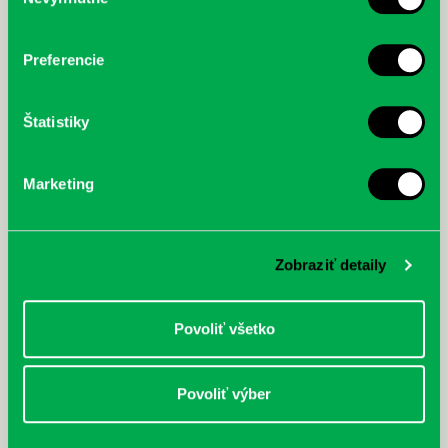
súhlasu
cyklistu modernej doby:
nezastaviteľný
Preferencie
Štatistiky
Marketing
Zobraziť detaily
Povoliť všetko
Povoliť výber
Rudź, Przemyslaw: Atlas hviezd:
Hardy, Paula: Japonsko na tanieri:
Sprievodca po hviezdnej oblohe
kompletný sprievodca
japonskou kuchyňou a etiketou