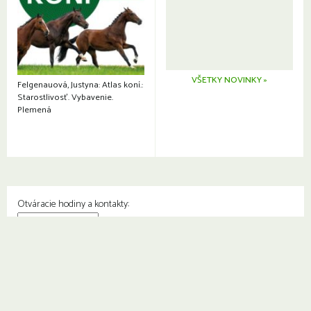
VŠETKY NOVINKY »
Felgenauová, Justyna: Atlas koní.:
Starostlivosť. Vybavenie.
Plemená
Otváracie hodiny a kontakty:
© Knižnica Petržalka
Fedinova 1129/7, 851 01 Bratislava
Web od
2day.sk