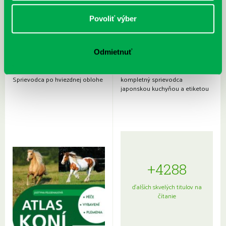
Povoliť výber
Odmietnuť
Rudź, Przemyslaw: Atlas hviezd:
Hardy, Paula: Japonsko na tanieri:
Sprievodca po hviezdnej oblohe
kompletný sprievodca
japonskou kuchyňou a etiketou
+4288
ďalších skvelých titulov na
čítanie