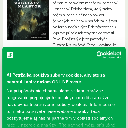
pátraním po svojom manželovi zemanovi
Henrichovi Belohorskom, ktorý zmizol
počas hľadania bájneho pokladu
červených mníchov v horách za Jelšavou.
Na fare v neďalekých Drienčanoch sa k
výprave pripoja miestny znalec povestí
Pavol Dobšinský a jeho pastorkyňa
Zuzana Kráľovičová. Cestou vysvitne, že
Henrichovo zmiznutie by mohlo súvisieť s nedávnym prepadnutím
zásielky peňazí pre správu coburgovského panstva.
Aj Petržalka používa súbory cookies, aby ste sa
nestratili ani v našom ONLINE svete
Na prispôsobenie obsahu alebo reklám, správne
fungovanie prepojených sociálnych médií a analýzu
návštevnosti používame súbory cookies. Informácie o
tom, ako používate naše webové stránky, teda
poskytujeme aj našim partnerom v oblasti sociálnych
médií, inzercie a analýzy. Títo partneri môžu príslušné