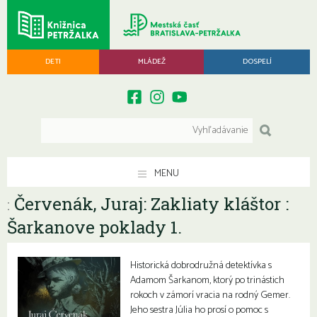
DETI
MLÁDEŽ
DOSPELÍ
MENU
Červenák, Juraj: Zakliaty kláštor :
:
Šarkanove poklady 1.
Historická dobrodružná detektívka s
Adamom Šarkanom, ktorý po trinástich
rokoch v zámorí vracia na rodný Gemer.
Jeho sestra Júlia ho prosí o pomoc s