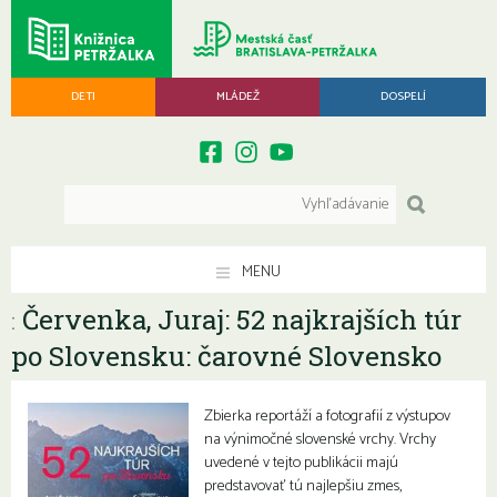
DETI
MLÁDEŽ
DOSPELÍ
MENU
Červenka, Juraj: 52 najkrajších túr
:
po Slovensku: čarovné Slovensko
Zbierka reportáží a fotografií z výstupov
na výnimočné slovenské vrchy. Vrchy
uvedené v tejto publikácii majú
predstavovať tú najlepšiu zmes,