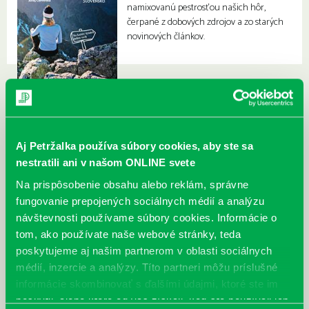
namixovanú pestrosťou našich hôr,
čerpané z dobových zdrojov a zo starých
novinových článkov.
Aj Petržalka používa súbory cookies, aby ste sa
nestratili ani v našom ONLINE svete
Na prispôsobenie obsahu alebo reklám, správne
fungovanie prepojených sociálnych médií a analýzu
návštevnosti používame súbory cookies. Informácie o
tom, ako používate naše webové stránky, teda
poskytujeme aj našim partnerom v oblasti sociálnych
médií, inzercie a analýzy. Títo partneri môžu príslušné
informácie skombinovať s ďalšími údajmi, ktoré ste im
poskytli, alebo ktoré od vás získali, keď ste používali ich