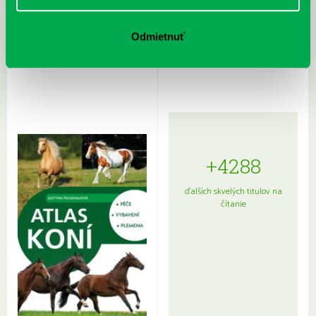
Rudź, Przemyslaw: Atlas hviezd:
Hardy, Paula: Japonsko na tanieri:
Odmietnuť
Sprievodca po hviezdnej oblohe
kompletný sprievodca
japonskou kuchyňou a etiketou
+4288
ďalších skvelých titulov na
čítanie