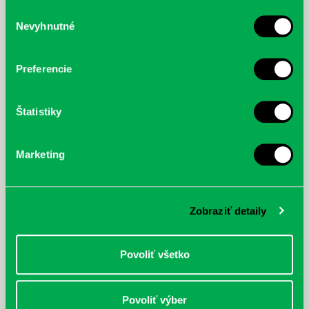
služby.
Výber
Nevyhnutné
súhlasu
McGrath, Andy: Tadej Pogačar:
Bárdy, Peter: Radičová
Prvá biografia najväčšieho
cyklistu modernej doby:
Preferencie
nezastaviteľný
Štatistiky
Marketing
Zobraziť detaily
Povoliť všetko
Povoliť výber