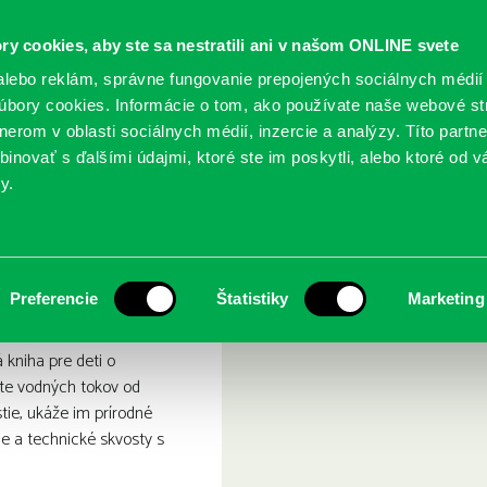
ry cookies, aby ste sa nestratili ani v našom ONLINE svete
lebo reklám, správne fungovanie prepojených sociálnych médií
bory cookies. Informácie o tom, ako používate naše webové st
erom v oblasti sociálnych médií, inzercie a analýzy. Títo partn
GY
SLUŽBY
PODUJATIA
POBOČKY
O KNIŽ
inovať s ďalšími údajmi, ktoré ste im poskytli, alebo ktoré od vá
y.
Rieky
Preferencie
Štatistiky
Marketing
kniha pre deti o
te vodných tokov od
ie, ukáže im prírodné
ne a technické skvosty s