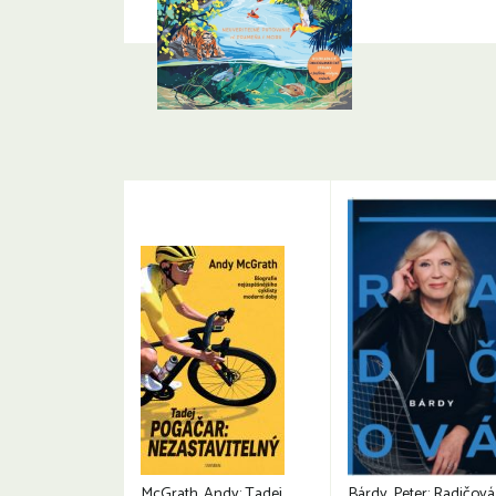
McGrath, Andy: Tadej
Bárdy, Peter: Radičová