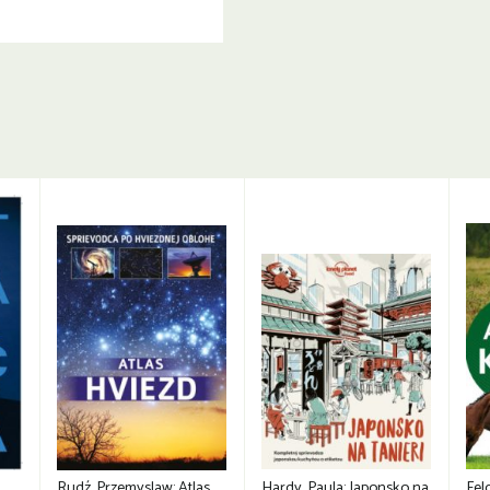
Rudź, Przemyslaw: Atlas
Hardy, Paula: Japonsko na
Fel