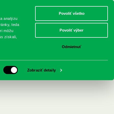
DETI
MLÁDEŽ
DOSPELÍ
Povoliť všetko
 a analýzu
ránky, teda
Povoliť výber
eri môžu
NICI
FEDINOVA
KONTAKTY
s získali,
Odmietnuť
Zobraziť detaily