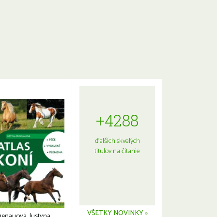
+4288
ďalších skvelých
titulov na čítanie
VŠETKY NOVINKY »
genauová, Justyna: