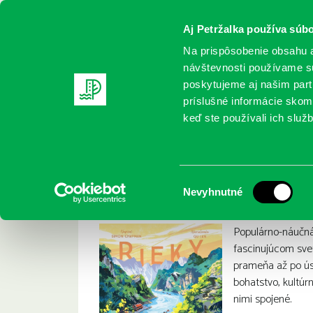
Aj Petržalka používa súbo
Na prispôsobenie obsahu a
návštevnosti používame sú
poskytujeme aj našim partn
REGISTRUJTE SA
ONLINE KATALÓ
príslušné informácie skomb
keď ste používali ich služb
Domov
Nové knihy
Chapman, Simon: Rieky
Chapman, Simon: 
:
Výber
Nevyhnutné
súhlasu
Populárno-náučná 
fascinujúcom sve
prameňa až po úst
bohatstvo, kultúr
nimi spojené.