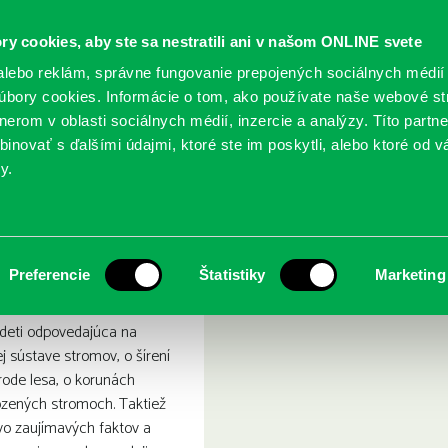
ry cookies, aby ste sa nestratili ani v našom ONLINE svete
lebo reklám, správne fungovanie prepojených sociálnych médií
bory cookies. Informácie o tom, ako používate naše webové st
erom v oblasti sociálnych médií, inzercie a analýzy. Títo partn
GY
SLUŽBY
PODUJATIA
POBOČKY
O KNIŽ
inovať s ďalšími údajmi, ktoré ste im poskytli, alebo ktoré od vá
y.
o? : Stromy
Preferencie
Štatistiky
Marketing
 deti odpovedajúca na
j sústave stromov, o šírení
rode lesa, o korunách
ozených stromoch. Taktiež
o zaujímavých faktov a