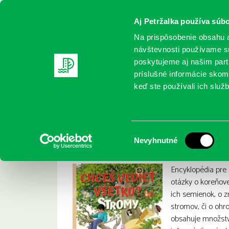
Aj Petržalka používa súbo
Na prispôsobenie obsahu a
návštevnosti používame sú
poskytujeme aj našim partn
REGISTRUJTE SA
ONLINE KATALÓ
príslušné informácie skomb
keď ste používali ich služb
Domov
Nové knihy
Chceš vedieť všetko? : Stromy
Chceš vedieť všetk
:
Výber
Nevyhnutné
súhlasu
Encyklopédia pre
otázky o koreňove
ich semienok, o z
stromov, či o ohr
obsahuje množstv