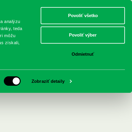
DETI
MLÁDEŽ
DOSPELÍ
Povoliť všetko
 a analýzu
ránky, teda
Povoliť výber
eri môžu
NICI
FEDINOVA
KONTAKTY
s získali,
Odmietnuť
Zobraziť detaily