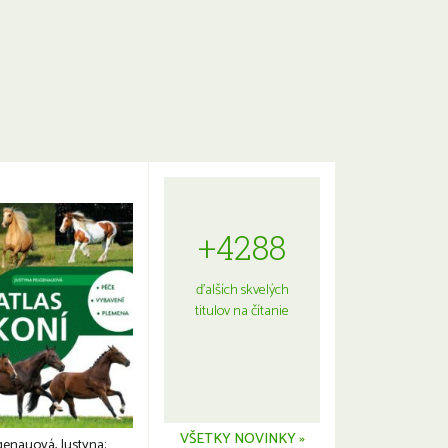
+4288
ďalších skvelých
titulov na čítanie
VŠETKY NOVINKY »
genauová, Justyna: