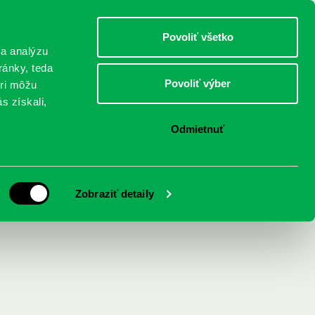
DETI
MLÁDEŽ
DOSPELÍ
Povoliť všetko
 a analýzu
ránky, teda
Povoliť výber
eri môžu
NICI
FEDINOVA
KONTAKTY
s získali,
Odmietnuť
Zobraziť detaily