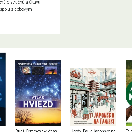
ená o stručnú a čítavú
y spolu s dobovými
Rudź, Przemyslaw: Atlas
Hardy, Paula: Japonsko na
Fel