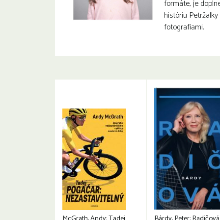
formáte, je dopln
históriu Petržalk
fotografiami.
McGrath, Andy: Tadej
Bárdy, Peter: Radičová