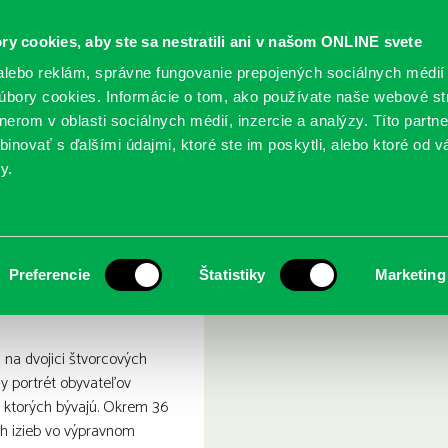
ry cookies, aby ste sa nestratili ani v našom ONLINE svete
lebo reklám, správne fungovanie prepojených sociálnych médií
bory cookies. Informácie o tom, ako používate naše webové st
erom v oblasti sociálnych médií, inzercie a analýzy. Títo partn
GY
SLUŽBY
PODUJATIA
POBOČKY
O KNIŽ
inovať s ďalšími údajmi, ktoré ste im poskytli, alebo ktoré od vá
y.
a identity
Preferencie
Štatistiky
Marketing
 na dvojici štvorcových
ny portrét obyvateľov
 v ktorých bývajú. Okrem 36
ich izieb vo výpravnom