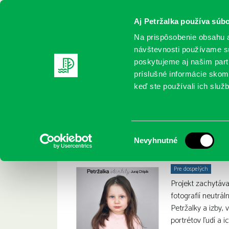
Aj Petržalka používa súbo
Na prispôsobenie obsahu a
návštevnosti používame sú
poskytujeme aj našim partn
REGISTRUJTE SA
ONLINE KATALÓ
príslušné informácie skomb
keď ste používali ich služb
Domov
Nové knihy
Chlpík, J.: Petržalka identity
Chlpík, J.: Petržalk
:
Výber
Nevyhnutné
súhlasu
Pre dospelých
Projekt zachytáva
fotografií neutrál
Petržalky a izby,
portrétov ľudí a 