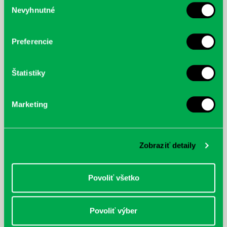
Nevyhnutné
McGrath, Andy: Tadej Pogačar:
Bárdy, Peter: Radičová
súhlasu
Prvá biografia najväčšieho
cyklistu modernej doby:
nezastaviteľný
Preferencie
Štatistiky
Marketing
Zobraziť detaily
Povoliť všetko
Povoliť výber