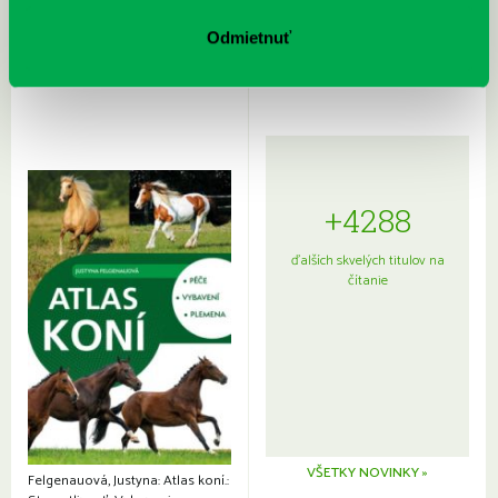
Rudź, Przemyslaw: Atlas hviezd:
Hardy, Paula: Japonsko na tanieri:
Sprievodca po hviezdnej oblohe
kompletný sprievodca
Odmietnuť
japonskou kuchyňou a etiketou
+4288
ďalších skvelých titulov na
čítanie
VŠETKY NOVINKY »
Felgenauová, Justyna: Atlas koní.: