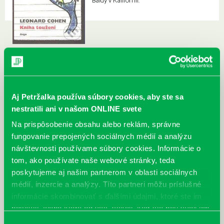
Baldy v Kalifornii.
Aj Petržalka používa súbory cookies, aby ste sa
nestratili ani v našom ONLINE svete
Na prispôsobenie obsahu alebo reklám, správne
fungovanie prepojených sociálnych médií a analýzu
návštevnosti používame súbory cookies. Informácie o
tom, ako používate naše webové stránky, teda
poskytujeme aj našim partnerom v oblasti sociálnych
médií, inzercie a analýzy. Títo partneri môžu príslušné
informácie skombinovať s ďalšími údajmi, ktoré ste im
poskytli, alebo ktoré od vás získali, keď ste používali ich
služby.
Výber