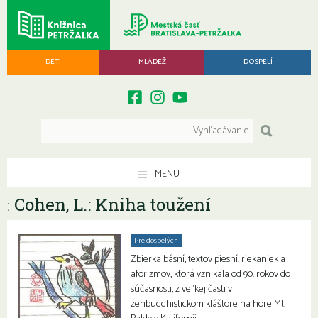
DETI
MLÁDEŽ
DOSPELÍ
MENU
Cohen, L.: Kniha toužení
:
Pre dospelých
Zbierka básní, textov piesní, riekaniek a
aforizmov, ktorá vznikala od 90. rokov do
súčasnosti, z veľkej časti v
zenbuddhistickom kláštore na hore Mt.