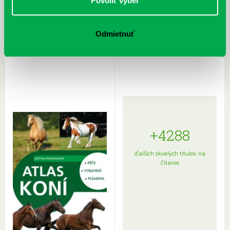
Povoliť výber
Odmietnuť
Rudź, Przemyslaw: Atlas hviezd:
Hardy, Paula: Japonsko na tanieri:
Sprievodca po hviezdnej oblohe
kompletný sprievodca
japonskou kuchyňou a etiketou
+4288
ďalších skvelých titulov na
čítanie