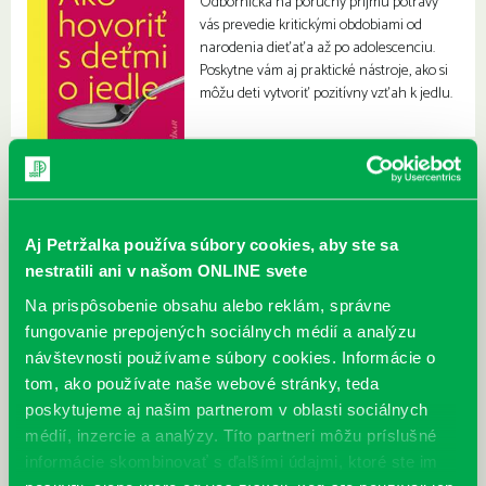
Odborníčka na poruchy príjmu potravy
vás prevedie kritickými obdobiami od
narodenia dieťaťa až po adolescenciu.
Poskytne vám aj praktické nástroje, ako si
môžu deti vytvoriť pozitívny vzťah k jedlu.
Aj Petržalka používa súbory cookies, aby ste sa
nestratili ani v našom ONLINE svete
Na prispôsobenie obsahu alebo reklám, správne
fungovanie prepojených sociálnych médií a analýzu
návštevnosti používame súbory cookies. Informácie o
tom, ako používate naše webové stránky, teda
poskytujeme aj našim partnerom v oblasti sociálnych
médií, inzercie a analýzy. Títo partneri môžu príslušné
informácie skombinovať s ďalšími údajmi, ktoré ste im