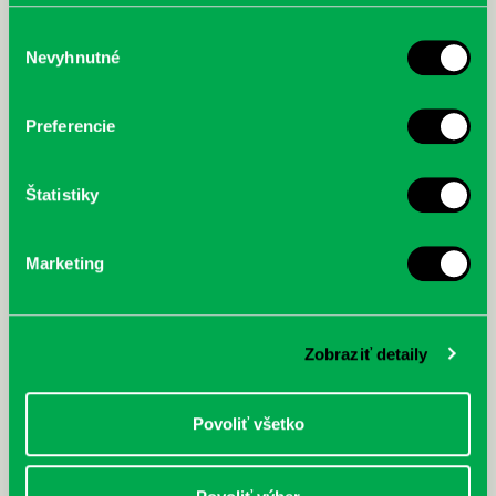
poskytli, alebo ktoré od vás získali, keď ste používali ich
služby.
Výber
Nevyhnutné
súhlasu
McGrath, Andy: Tadej Pogačar:
Bárdy, Peter: Radičová
Prvá biografia najväčšieho
Preferencie
cyklistu modernej doby:
nezastaviteľný
Štatistiky
Marketing
Zobraziť detaily
Povoliť všetko