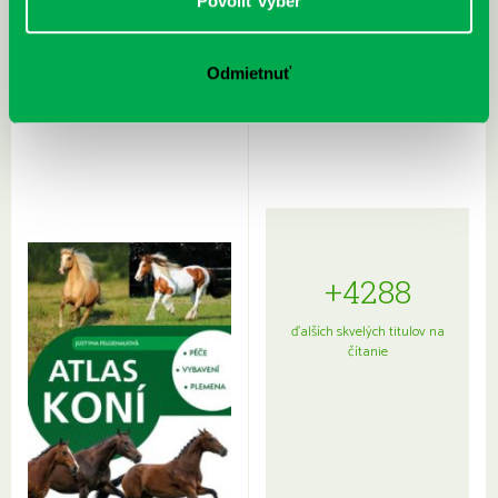
Povoliť výber
Odmietnuť
Rudź, Przemyslaw: Atlas hviezd:
Hardy, Paula: Japonsko na tanieri:
Sprievodca po hviezdnej oblohe
kompletný sprievodca
japonskou kuchyňou a etiketou
+4288
ďalších skvelých titulov na
čítanie