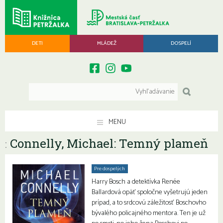
DETI
MLÁDEŽ
DOSPELÍ
MENU
Connelly, Michael: Temný plameň
:
Pre dospelých
Harry Bosch a detektívka Renée
Ballardová opäť spoločne vyšetrujú jeden
prípad, a to srdcovú záležitosť Boschovho
bývalého policajného mentora. Ten je už