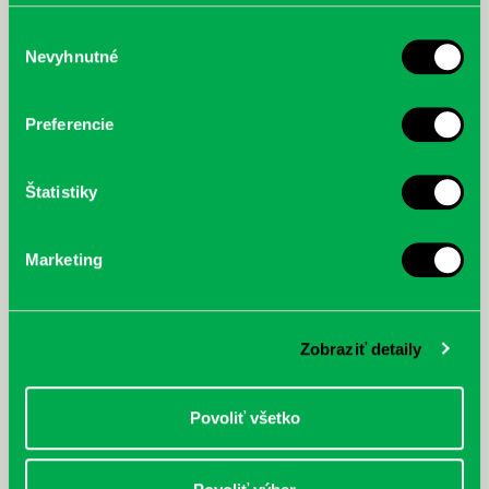
poskytli, alebo ktoré od vás získali, keď ste používali ich
služby.
Výber
Nevyhnutné
súhlasu
McGrath, Andy: Tadej Pogačar:
Bárdy, Peter: Radičová
Prvá biografia najväčšieho
Preferencie
cyklistu modernej doby:
nezastaviteľný
Štatistiky
Marketing
Zobraziť detaily
Povoliť všetko