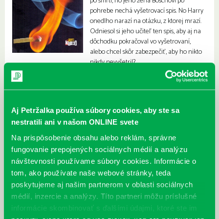
po smrti, no jeho žena Boschovi po
pohrebe nechá vyšetrovací spis. No Harry
onedlho narazí na otázku, z ktorej mrazí.
Odniesol si jeho učiteľ ten spis, aby aj na
dôchodku pokračoval vo vyšetrovaní,
alebo chcel skôr zabezpečiť, aby ho nikto
nikdy nevyšetril?
Aj Petržalka používa súbory cookies, aby ste sa
nestratili ani v našom ONLINE svete
Na prispôsobenie obsahu alebo reklám, správne
fungovanie prepojených sociálnych médií a analýzu
návštevnosti používame súbory cookies. Informácie o
tom, ako používate naše webové stránky, teda
poskytujeme aj našim partnerom v oblasti sociálnych
médií, inzercie a analýzy. Títo partneri môžu príslušné
informácie skombinovať s ďalšími údajmi, ktoré ste im