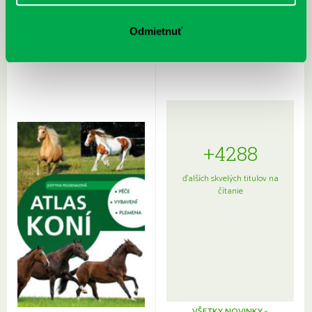
Rudź, Przemyslaw: Atlas hviezd:
Hardy, Paula: Japonsko na tanieri:
Sprievodca po hviezdnej oblohe
kompletný sprievodca
Odmietnuť
japonskou kuchyňou a etiketou
+4288
ďalších skvelých titulov na
čítanie
VŠETKY NOVINKY »