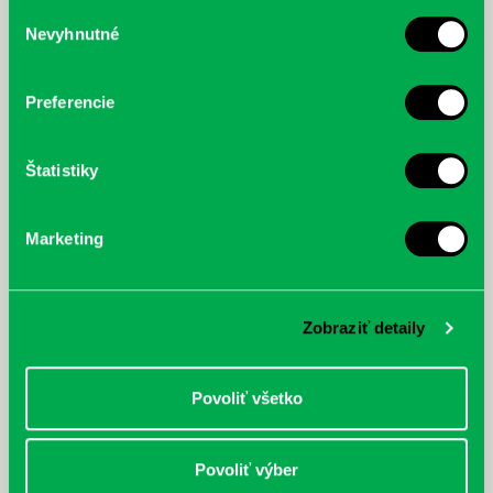
služby.
Výber
Nevyhnutné
súhlasu
McGrath, Andy: Tadej Pogačar:
Bárdy, Peter: Radičová
Prvá biografia najväčšieho
cyklistu modernej doby:
Preferencie
nezastaviteľný
Štatistiky
Marketing
Zobraziť detaily
Povoliť všetko
Povoliť výber