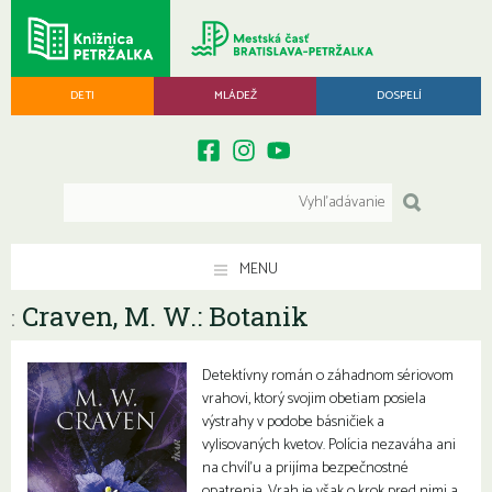
DETI
MLÁDEŽ
DOSPELÍ
MENU
Craven, M. W.: Botanik
:
Detektívny román o záhadnom sériovom
vrahovi, ktorý svojim obetiam posiela
výstrahy v podobe básničiek a
vylisovaných kvetov. Polícia nezaváha ani
na chvíľu a prijíma bezpečnostné
opatrenia. Vrah je však o krok pred nimi a