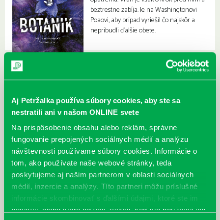
beztrestne zabíja. Je na Washingtonovi
Poaovi, aby prípad vyriešil čo najskôr a
nepribudli ďalšie obete.
Aj Petržalka používa súbory cookies, aby ste sa
nestratili ani v našom ONLINE svete
Na prispôsobenie obsahu alebo reklám, správne
fungovanie prepojených sociálnych médií a analýzu
návštevnosti používame súbory cookies. Informácie o
tom, ako používate naše webové stránky, teda
poskytujeme aj našim partnerom v oblasti sociálnych
médií, inzercie a analýzy. Títo partneri môžu príslušné
informácie skombinovať s ďalšími údajmi, ktoré ste im
poskytli, alebo ktoré od vás získali, keď ste používali ich