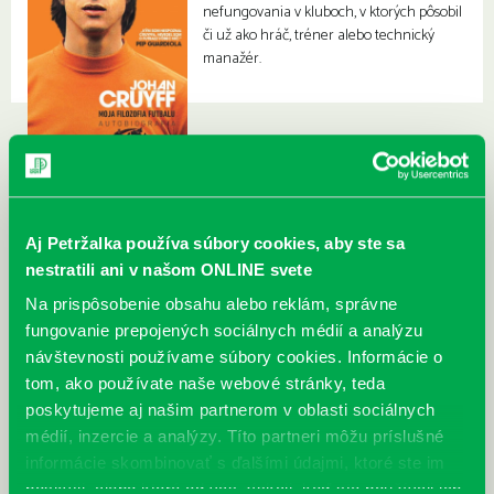
nefungovania v kluboch, v ktorých pôsobil
či už ako hráč, tréner alebo technický
manažér.
Aj Petržalka používa súbory cookies, aby ste sa
nestratili ani v našom ONLINE svete
Na prispôsobenie obsahu alebo reklám, správne
fungovanie prepojených sociálnych médií a analýzu
návštevnosti používame súbory cookies. Informácie o
tom, ako používate naše webové stránky, teda
poskytujeme aj našim partnerom v oblasti sociálnych
médií, inzercie a analýzy. Títo partneri môžu príslušné
informácie skombinovať s ďalšími údajmi, ktoré ste im
poskytli, alebo ktoré od vás získali, keď ste používali ich