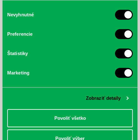
služby.
Výber
Nevyhnutné
súhlasu
McGrath, Andy: Tadej Pogačar:
Bárdy, Peter: Radičová
Prvá biografia najväčšieho
Preferencie
cyklistu modernej doby:
nezastaviteľný
Štatistiky
Marketing
Zobraziť detaily
Povoliť všetko
Povoliť výber