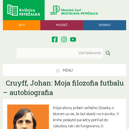
DETI
MLÁDEŽ
DOSPELÍ
MENU
Cruyff, Johan: Moja filozofia futbalu
:
– autobiografia
Inšpiratívny príbeh veľkého človeka, o
ktorom sa vie, že bol skvelý na trávniku. V
knihe poskytol parádny pohľad do
zákulisia, tak i do fungovania, či