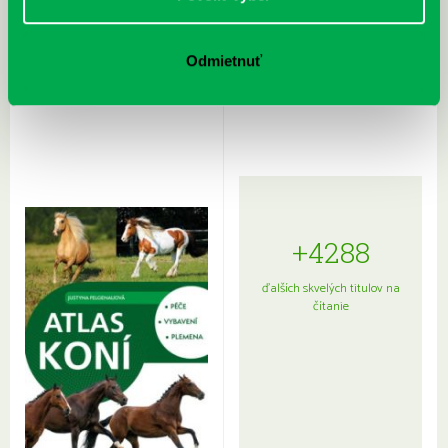
Rudź, Przemyslaw: Atlas hviezd:
Hardy, Paula: Japonsko na tanieri:
Odmietnuť
Sprievodca po hviezdnej oblohe
kompletný sprievodca
japonskou kuchyňou a etiketou
+4288
ďalších skvelých titulov na
čítanie