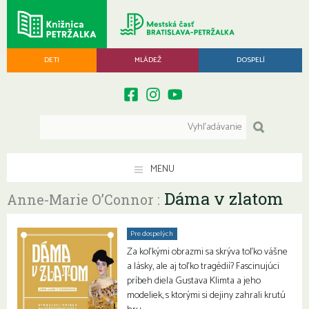
DETI
MLÁDEŽ
DOSPELÍ
MENU
Dáma v zlatom
Anne-Marie O’Connor :
Pre dospelých
Za koľkými obrazmi sa skrýva toľko vášne
a lásky, ale aj toľko tragédií? Fascinujúci
príbeh diela Gustava Klimta a jeho
modeliek, s ktorými si dejiny zahrali krutú