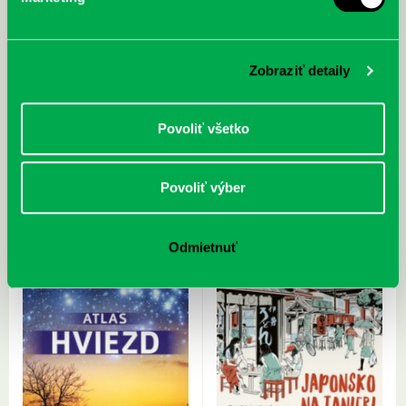
McGrath, Andy: Tadej Pogačar:
Bárdy, Peter: Radičová
Prvá biografia najväčšieho
Zobraziť detaily
cyklistu modernej doby:
nezastaviteľný
Povoliť všetko
Povoliť výber
Odmietnuť