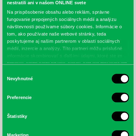
Kniha opisuje príbeh Gustava Klimta, jeho osudových žien a potomkov,
nestratili ani v našom ONLINE svete
ale aj boj Adelinej netere Marie Altmannovej o navrátenie
Na prispôsobenie obsahu alebo reklám, správne
ukradnutých obrazov a osudy desiatok významných osobností
fungovanie prepojených sociálnych médií a analýzu
európskeho kultúrneho života, ktorých životy sa pretli za nečakaných
návštevnosti používame súbory cookies. Informácie o
okolností.
tom, ako používate naše webové stránky, teda
poskytujeme aj našim partnerom v oblasti sociálnych
médií, inzercie a analýzy. Títo partneri môžu príslušné
informácie skombinovať s ďalšími údajmi, ktoré ste im
poskytli, alebo ktoré od vás získali, keď ste používali ich
služby.
Výber
Nevyhnutné
súhlasu
Preferencie
Štatistiky
Marketing