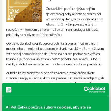
hru.
Gustav Klimt patrí k najvýraznejším
zjavom svojej doby a tento príbeh by bol
výnimočný aj vtedy, keby končil dátumom
jeho smrti. On však pokračuje takým
nezvyčajným tempom a smerom, až by si mnohí protagonisti radšej
priali, aby sa nikdy nestali jeho súčasťou.
Obraz Adele Blochovej-Bauerovej patrí k najvýznamnejším dielam
moderného umenia. Jeho autorom je charizmatický muž s množstvom
vzťahov aj nemanželských detí, žena na obraze pochádza z vyšších
kruhov a jej židovská krv zohrá v celom príbehu oveľa väčšiu úlohu,
než by si ktokoľvek na začiatku minulého storočia dokázal predstaviť.
Autorka knihy zachytáva viac než sto rokov dramatického živote
strednej Európy a Viedne, ktorou sa prehnali umelecké avantgardy, ale
aj nacisti a povojnové roky sa niesli v znamení budovania mýtu o
Rakúsku ako prvej Hitlerovej obeti. Kruté dejiny zmietli časť jej
obyvateľov a s nimi aj všetko, čo kedy mali, vrátane vzácnych
umeleckých diel, ktorých vznik ako mecenáši moderného umenia
podporovali.
Aj Petržalka používa súbory cookies, aby ste sa